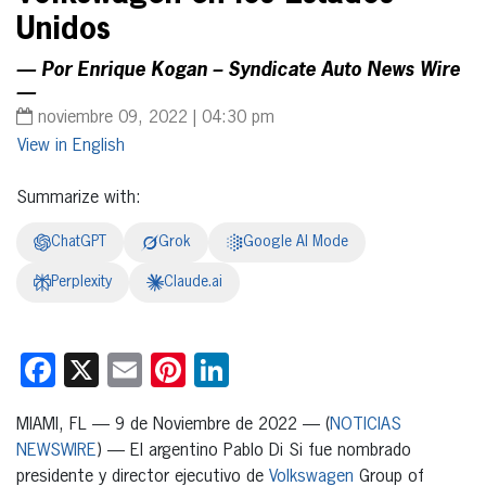
Unidos
— Por Enrique Kogan – Syndicate Auto News Wire
—
noviembre 09, 2022 | 04:30 pm
English
Summarize with:
ChatGPT
Grok
Google AI Mode
Perplexity
Claude.ai
Facebook
X
Email
Pinterest
LinkedIn
MIAMI, FL — 9 de Noviembre de 2022 — (
NOTICIAS
NEWSWIRE
) — El argentino Pablo Di Si fue nombrado
presidente y director ejecutivo de
Volkswagen
Group of