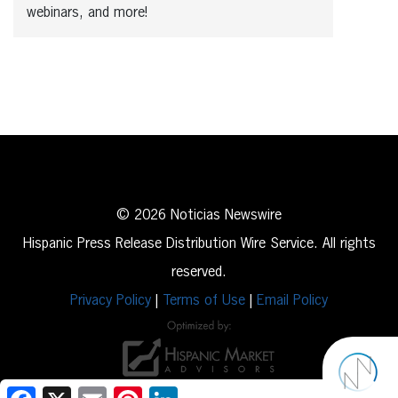
webinars, and more!
© 2026 Noticias Newswire
Hispanic Press Release Distribution Wire Service. All rights
reserved.
Privacy Policy
|
Terms of Use
|
Email Policy
Facebook
X
Email
Pinterest
LinkedIn