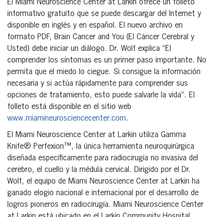
El Miami Neuroscience Center at Larkin ofrece un folleto
informativo gratuito que se puede descargar del Internet y
disponible en inglés y en español. El nuevo archivo en
formato PDF, Brain Cancer and You (El Cáncer Cerebral y
Usted) debe iniciar un diálogo. Dr. Wolf explica “El
comprender los síntomas es un primer paso importante. No
permita que el miedo lo ciegue. Si consigue la información
necesaria y si actúa rápidamente para comprender sus
opciones de tratamiento, esto puede salvarle la vida”. El
folleto está disponible en el sitio web
www.miamineurosciencecenter.com
.
El Miami Neuroscience Center at Larkin utiliza Gamma
Knife® Perfexion™, la única herramienta neuroquirúrgica
diseñada específicamente para radiocirugía no invasiva del
cerebro, el cuello y la médula cervical. Dirigido por el Dr.
Wolf, el equipo de Miami Neuroscience Center at Larkin ha
ganado elogio nacional e internacional por el desarrollo de
logros pioneros en radiocirugía. Miami Neuroscience Center
at Larkin está ubicado en el Larkin Community Hospital.