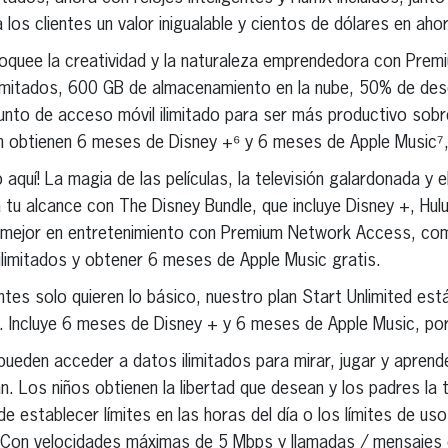
 los clientes un valor inigualable y cientos de dólares en ah
quee la creatividad y la naturaleza emprendedora con Pre
imitados, 600 GB de almacenamiento en la nube, 50% de des
unto de acceso móvil ilimitado para ser más productivo sob
én obtienen 6 meses de Disney +⁶ y 6 meses de Apple Music⁷,
 aquí! La magia de las películas, la televisión galardonada y 
tu alcance con The Disney Bundle, que incluye Disney +, Hul
lo mejor en entretenimiento con Premium Network Access, com
limitados y obtener 6 meses de Apple Music gratis.
entes solo quieren lo básico, nuestro plan Start Unlimited es
. Incluye 6 meses de Disney + y 6 meses de Apple Music, por
ueden acceder a datos ilimitados para mirar, jugar y aprend
. Los niños obtienen la libertad que desean y los padres la t
e establecer límites en las horas del día o los límites de uso
o. Con velocidades máximas de 5 Mbps y llamadas / mensajes 