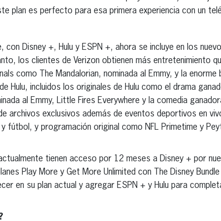
 plan es perfecto para esa primera experiencia con un telé
, con Disney +, Hulu y ESPN +, ahora se incluye en los nuev
anto, los clientes de Verizon obtienen más entretenimiento q
nals como The Mandalorian, nominada al Emmy, y la enorme bi
o de Hulu, incluidos los originales de Hulu como el drama gan
minada al Emmy, Little Fires Everywhere y la comedia ganador
e archivos exclusivos además de eventos deportivos en viv
f y fútbol, y programación original como NFL Primetime y Pe
 actualmente tienen acceso por 12 meses a Disney + por nu
anes Play More y Get More Unlimited con The Disney Bundle i
er en su plan actual y agregar ESPN + y Hulu para complet
?