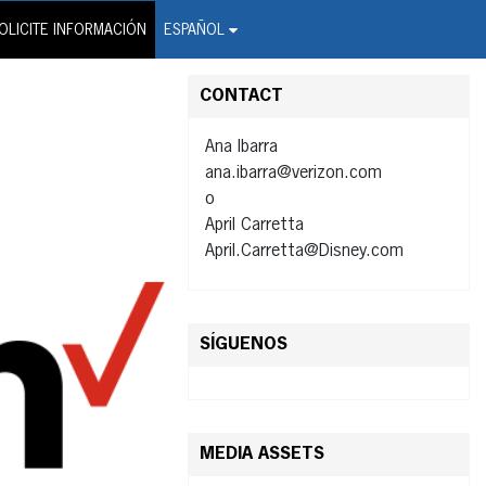
on Wire Service
OLICITE INFORMACIÓN
ESPAÑOL
CONTACT
Ana Ibarra
ana.ibarra@verizon.com
o
April Carretta
April.Carretta@Disney.com
SÍGUENOS
MEDIA ASSETS