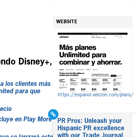
WEBSITE
endo Disney+,
a los clientes más
mited para que
https://espanol.verizon.com/plans/
ecio
cluye en Play More
PR Pros: Unleash your
Hispanic PR excellence
with our Trade Journal