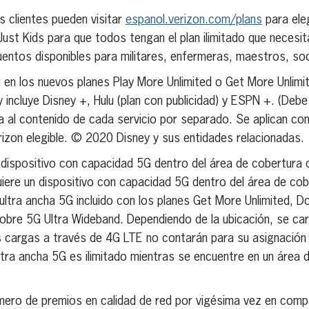
s clientes pueden visitar
espanol.verizon.com/plans
para eleg
st Kids para que todos tengan el plan ilimitado que necesit
entos disponibles para militares, enfermeras, maestros, soc
a en los nuevos planes Play More Unlimited o Get More Unlimit
incluye Disney +, Hulu (plan con publicidad) y ESPN +. (Debe 
al contenido de cada servicio por separado. Se aplican cond
izon elegible. © 2020 Disney y sus entidades relacionadas.
 dispositivo con capacidad 5G dentro del área de cobertura 
iere un dispositivo con capacidad 5G dentro del área de cob
tra ancha 5G incluido con los planes Get More Unlimited, Do
obre 5G Ultra Wideband. Dependiendo de la ubicación, se ca
s cargas a través de 4G LTE no contarán para su asignación
ra ancha 5G es ilimitado mientras se encuentre en un área d
úmero de premios en calidad de red por vigésima vez en com