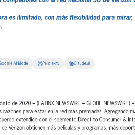
 compatibles con la red nacional 5G de Verizon 
ra es ilimitado, con más flexibilidad para mirar,
m
Google AI Mode
Perplexity
Claude.ai
erest
inkedIn
osto de 2020 – (LATINX NEWSWIRE – GLOBE NEWSWIRE) – El
ás razones para estar en la red más premiada³. Agregando má
acuerdo extendido con el segmento Direct-to-Consumer & Inte
s de Verizon obtienen más películas y programas, más depo