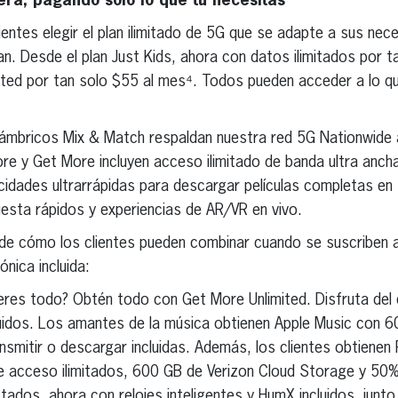
ra, pagando solo lo que tu necesitas
ientes elegir el plan ilimitado de 5G que se adapte a sus ne
an. Desde el plan Just Kids, ahora con datos ilimitados por t
mited por tan solo $55 al mes⁴. Todos pueden acceder a lo q
lámbricos Mix & Match respaldan nuestra red 5G Nationwide a
re y Get More incluyen acceso ilimitado de banda ultra anc
locidades ultrarrápidas para descargar películas completas 
esta rápidos y experiencias de AR/VR en vivo.
 de cómo los clientes pueden combinar cuando se suscriben a
nica incluida:
eres todo? Obtén todo con Get More Unlimited. Disfruta del
uidos. Los amantes de la música obtienen Apple Music con 6
nsmitir o descargar incluidas. Además, los clientes obtiene
e acceso ilimitados, 600 GB de Verizon Cloud Storage y 50
tados, ahora con relojes inteligentes y HumX incluidos, junto