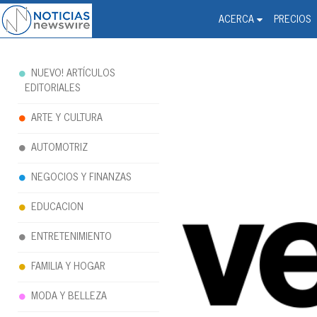
Noticias Newswire - Hi
The world changed. Your 
ACERCA
PRECIOS
NUEVO! ARTÍCULOS
EDITORIALES
ARTE Y CULTURA
AUTOMOTRIZ
NEGOCIOS Y FINANZAS
EDUCACION
ENTRETENIMIENTO
FAMILIA Y HOGAR
MODA Y BELLEZA