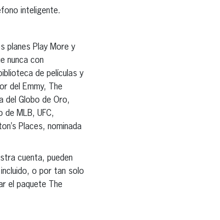
fono inteligente.
os planes Play More y
ue nunca con
blioteca de películas y
ador del Emmy, The
a del Globo de Oro,
o de MLB, UFC,
yton’s Places, nominada
estra cuenta, pueden
ncluido, o por tan solo
ar el paquete The