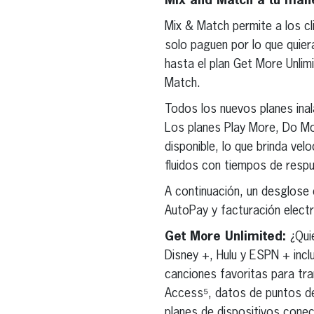
Mix and Match a tu mane
Mix & Match permite a los cl
solo paguen por lo que quier
hasta el plan Get More Unli
Match.
Todos los nuevos planes ina
Los planes Play More, Do Mo
disponible, lo que brinda ve
fluidos con tiempos de respu
A continuación, un desglose
AutoPay y facturación electró
Get More Unlimited:
¿Qui
Disney +, Hulu y ESPN + incl
canciones favoritas para tra
Access⁵, datos de puntos d
planes de dispositivos conec