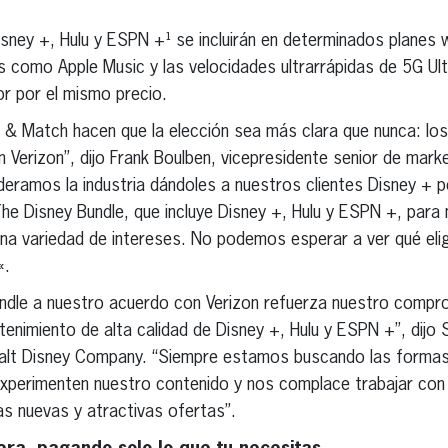
isney +, Hulu y ESPN +¹ se incluirán en determinados planes 
es como Apple Music y las velocidades ultrarrápidas de 5G Ul
or por el mismo precio.
& Match hacen que la elección sea más clara que nunca: los 
on Verizon”, dijo Frank Boulben, vicepresidente senior de mar
eramos la industria dándoles a nuestros clientes Disney + p
 Disney Bundle, que incluye Disney +, Hulu y ESPN +, para
na variedad de intereses. No podemos esperar a ver qué elig
«.
undle a nuestro acuerdo con Verizon refuerza nuestro compro
enimiento de alta calidad de Disney +, Hulu y ESPN +”, dijo 
Walt Disney Company. “Siempre estamos buscando las formas
xperimenten nuestro contenido y nos complace trabajar con
tas nuevas y atractivas ofertas”.