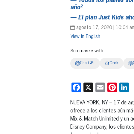
— Todos los planes son
año²
— El plan Just Kids aho
agosto 17, 2020 | 10:04 a
English
Summarize with:
ChatGPT
Grok
Facebook
X
Email
Pint
L
NUEVA YORK, NY – 17 de ag
ofrece a los clientes aún m
Mix & Match Unlimited y un 
Disney Company, los cliente