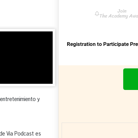
Click here to subscribe and
receive the latest industry
news, professional
development tips, webinars,
and more!
 entretenimiento y
 de Via Podcast es