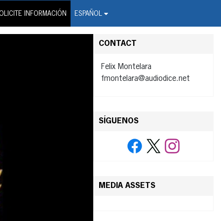
on Wire Service
OLICITE INFORMACIÓN
ESPAÑOL
CONTACT
Felix Montelara
fmontelara@audiodice.net
SÍGUENOS
MEDIA ASSETS