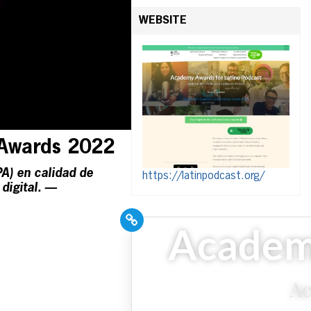
WEBSITE
t Awards 2022
PA) en calidad de
https://latinpodcast.org/
digital. —
PR Pros: Unleash your
Hispanic PR
excellence with our
Trade Journal +
Weekly Newsletter!