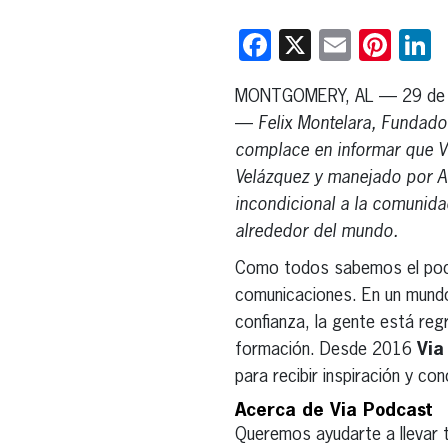
Facebook
X
Email
Pint
L
MONTGOMERY, AL — 29 de J
—
Felix Montelara, Fundado
complace en informar que Vi
Velázquez y manejado por Ar
incondicional a la comunid
alrededor del mundo.
Como todos sabemos el pod
comunicaciones. En un mundo 
confianza, la gente está reg
formación. Desde 2016
Via
para recibir inspiración y co
Acerca de Via Podcast
Queremos ayudarte a llevar t