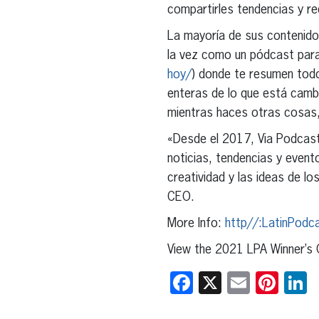
compartirles tendencias y r
La mayoría de sus contenido
la vez como un pódcast para
hoy/
) donde te resumen todo
enteras de lo que está cambi
mientras haces otras cosas,
«Desde el 2017, Via Podcast
noticias, tendencias y even
creatividad y las ideas de l
CEO.
More Info:
http//:LatinPodc
View the 2021 LPA Winner’s
Facebook
X
Email
Pint
L