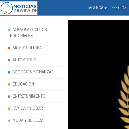
Noticias Newswire - Hi
The world changed. Your 
ACERCA
PRECIOS
NUEVO! ARTÍCULOS
EDITORIALES
ARTE Y CULTURA
AUTOMOTRIZ
NEGOCIOS Y FINANZAS
EDUCACION
ENTRETENIMIENTO
FAMILIA Y HOGAR
MODA Y BELLEZA