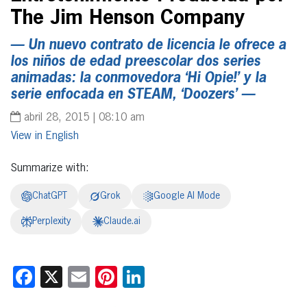
The Jim Henson Company
— Un nuevo contrato de licencia le ofrece a
los niños de edad preescolar dos series
animadas: la conmovedora ‘Hi Opie!’ y la
serie enfocada en STEAM, ‘Doozers’ —
abril 28, 2015 | 08:10 am
English
Summarize with:
ChatGPT
Grok
Google AI Mode
Perplexity
Claude.ai
Facebook
X
Email
Pinterest
LinkedIn