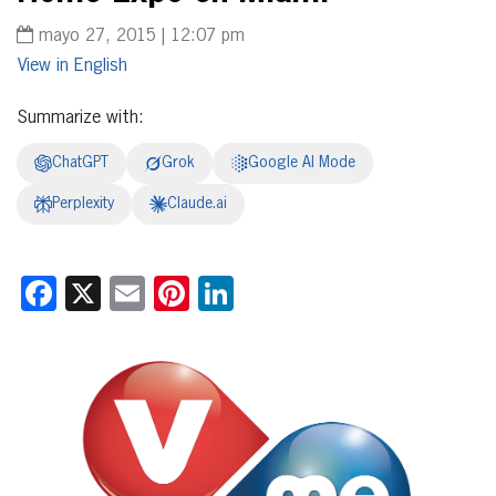
mayo 27, 2015 | 12:07 pm
English
Summarize with:
ChatGPT
Grok
Google AI Mode
Perplexity
Claude.ai
Facebook
X
Email
Pinterest
LinkedIn