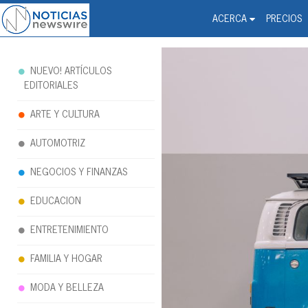
Noticias Newswire - Hi
The world changed. Your 
ACERCA
PRECIOS
NUEVO! ARTÍCULOS
EDITORIALES
ARTE Y CULTURA
AUTOMOTRIZ
NEGOCIOS Y FINANZAS
EDUCACION
ENTRETENIMIENTO
FAMILIA Y HOGAR
MODA Y BELLEZA