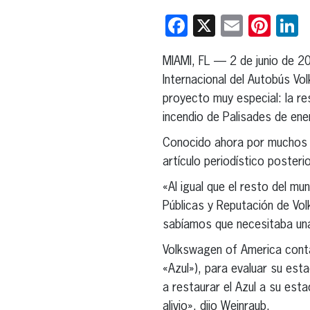
Facebook
X
Email
Pint
L
MIAMI, FL — 2 de junio de 2
Internacional del Autobús Vo
proyecto muy especial: la r
incendio de Palisades de ene
Conocido ahora por muchos c
artículo periodístico poster
«Al igual que el resto del m
Públicas y Reputación de Vol
sabíamos que necesitaba una
Volkswagen of America contac
«Azul»), para evaluar su est
a restaurar el Azul a su esta
alivio», dijo Weinraub.