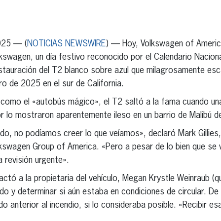
erest
inkedIn
025 — (
NOTICIAS NEWSWIRE
) — Hoy, Volkswagen of America
lkswagen, un día festivo reconocido por el Calendario Naciona
estauración del T2 blanco sobre azul que milagrosamente esc
ro de 2025 en el sur de California.
omo el «autobús mágico», el T2 saltó a la fama cuando una
ior lo mostraron aparentemente ileso en un barrio de Malibú 
undo, no podíamos creer lo que veíamos», declaró Mark Gillies
kswagen Group of America. «Pero a pesar de lo bien que se v
 revisión urgente».
tó a la propietaria del vehículo, Megan Krystle Weinraub (q
ado y determinar si aún estaba en condiciones de circular. De
do anterior al incendio, si lo consideraba posible. «Recibir es