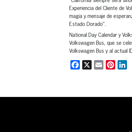
“California siempre será sin
Experiencia del Cliente de V
magia y mensaje de esperanza
Estado Dorado”.
National Day Calendar y Volk
Volkswagen Bus, que se celeb
Volkswagen Bus y al actual I
Facebook
X
Email
Pint
L