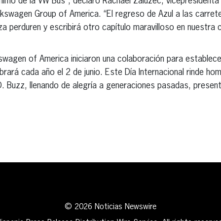
ónimo de la VW Bus”, declaró Rachael Zaluzec, vicepresidenta
olkswagen Group of America. “El regreso de Azul a las carret
 perduren y escribirá otro capítulo maravilloso en nuestra c
swagen of America iniciaron una colaboración para establecer 
rará cada año el 2 de junio. Este Día Internacional rinde hom
D. Buzz, llenando de alegría a generaciones pasadas, present
erest
inkedIn
© 2026 Noticias Newswire