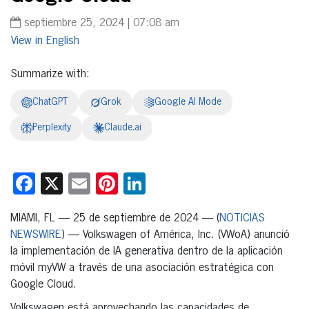
septiembre 25, 2024 | 07:08 am
English
Summarize with:
ChatGPT
Grok
Google AI Mode
Perplexity
Claude.ai
Facebook
X
Email
Pinterest
LinkedIn
MIAMI, FL — 25 de septiembre de 2024 — (
NOTICIAS
NEWSWIRE
) — Volkswagen of América, Inc. (VWoA) anunció
la implementación de IA generativa dentro de la aplicación
móvil myVW a través de una asociación estratégica con
Google Cloud.
Volkswagen está aprovechando las capacidades de