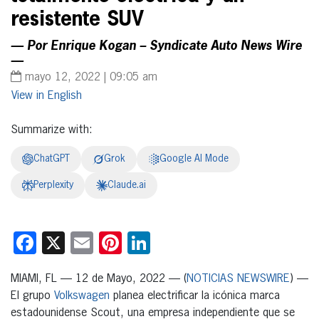
resistente SUV
— Por Enrique Kogan – Syndicate Auto News Wire
—
mayo 12, 2022 | 09:05 am
English
Summarize with:
ChatGPT
Grok
Google AI Mode
Perplexity
Claude.ai
Facebook
X
Email
Pinterest
LinkedIn
MIAMI, FL — 12 de Mayo, 2022 — (
NOTICIAS NEWSWIRE
) —
El grupo
Volkswagen
planea electrificar la icónica marca
estadounidense Scout, una empresa independiente que se