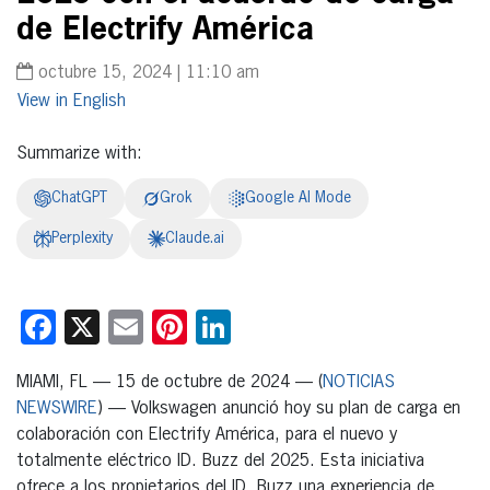
de Electrify América
octubre 15, 2024 | 11:10 am
English
Summarize with:
ChatGPT
Grok
Google AI Mode
Perplexity
Claude.ai
Facebook
X
Email
Pinterest
LinkedIn
MIAMI, FL — 15 de octubre de 2024 — (
NOTICIAS
NEWSWIRE
) — Volkswagen anunció hoy su plan de carga en
colaboración con Electrify América, para el nuevo y
totalmente eléctrico ID. Buzz del 2025. Esta iniciativa
ofrece a los propietarios del ID. Buzz una experiencia de