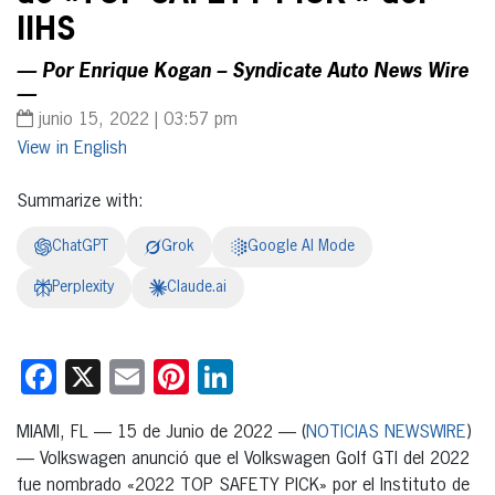
IIHS
— Por Enrique Kogan – Syndicate Auto News Wire
—
junio 15, 2022 | 03:57 pm
English
Summarize with:
ChatGPT
Grok
Google AI Mode
Perplexity
Claude.ai
Facebook
X
Email
Pinterest
LinkedIn
MIAMI, FL — 15 de Junio de 2022 — (
NOTICIAS NEWSWIRE
)
— Volkswagen anunció que el Volkswagen Golf GTI del 2022
fue nombrado «2022 TOP SAFETY PICK» por el Instituto de