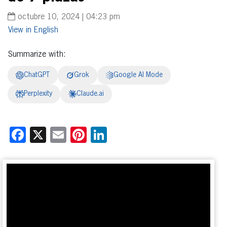
octubre 10, 2024 | 04:23 pm
English
Summarize with:
ChatGPT
Grok
Google AI Mode
Perplexity
Claude.ai
Facebook
X
Email
Pinterest
LinkedIn