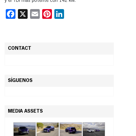
y el TDI más potente con 142 kW.
Facebook
X
Email
Pinterest
LinkedIn
CONTACT
SÍGUENOS
MEDIA ASSETS