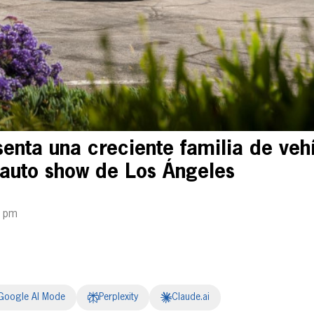
enta una creciente familia de veh
l auto show de Los Ángeles
2 pm
Google AI Mode
Perplexity
Claude.ai