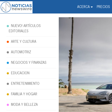
Noticias Newswire - Hi
The world changed. Your 
ACERCA
PRECIOS
NUEVO! ARTÍCULOS
EDITORIALES
ARTE Y CULTURA
AUTOMOTRIZ
NEGOCIOS Y FINANZAS
EDUCACION
ENTRETENIMIENTO
FAMILIA Y HOGAR
MODA Y BELLEZA