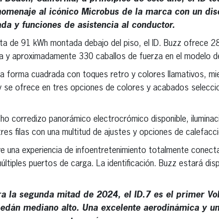
homenaje al icónico Microbus de la marca con un dis
da y funciones de asistencia al conductor.
eta de 91 kWh montada debajo del piso, el ID. Buzz ofrece 2
ra y aproximadamente 330 caballos de fuerza en el modelo de
ica forma cuadrada con toques retro y colores llamativos, mie
y se ofrece en tres opciones de colores y acabados selecc
cho corredizo panorámico electrocrómico disponible, iluminaci
es filas con una multitud de ajustes y opciones de calefacció
ye una experiencia de infoentretenimiento totalmente conect
últiples puertos de carga. La identificación. Buzz estará dis
 la segunda mitad de 2024, el ID.7 es el primer Vo
 sedán mediano alto. Una excelente aerodinámica y u