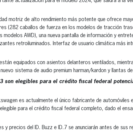
rtante actualización para el modelo 2024, que saldrá a la ven
idad motriz de alto rendimiento más potente que ofrece may
res (282 caballos de fuerza en los modelos de tracción tra
os modelos AWD), una nueva pantalla de información y entret
zantes retroiluminados. Interfaz de usuario climática más int
stán equipados con asientos delanteros ventilados, mientr
 nuevo sistema de audio premium harman/kardon y llantas de
son elegibles para el crédito fiscal federal potencia
lkswagen es actualmente el único fabricante de automóviles e
 elegible para el crédito fiscal federal completo, dado el ensa
es y precios del ID. Buzz e ID.7 se anunciarán antes de sus 