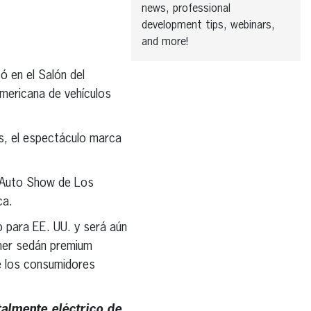
news, professional
development tips, webinars,
and more!
 en el Salón del
mericana de vehículos
es, el espectáculo marca
el Auto Show de Los
ca.
 para EE. UU. y será aún
imer sedán premium
ue los consumidores
talmente eléctrico de