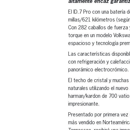
altamente eficaz garant
El ID.7 Pro con una batería 
millas/621 kilómetros (según
Con 282 caballos de fuerza y
torque en un modelo Volkswa
espacioso y tecnología prem
Las características disponi
con refrigeración y calefacc
panorámico electrocrómico.
El techo de cristal y mucha
naturales utilizando el nue
harman/kardon de 700 vatios
impresionante.
Presentado por primera vez e
más vendido en Norteaméric