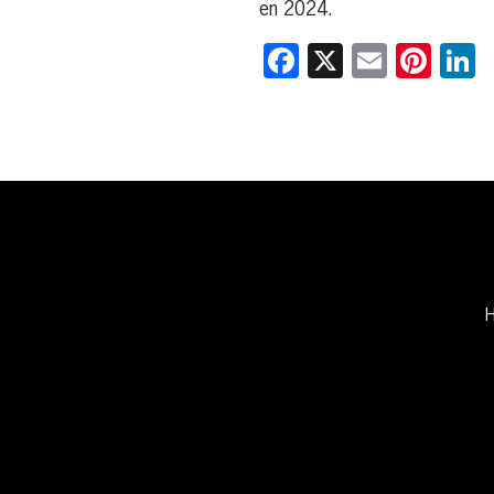
en 2024.
Facebook
X
Email
Pint
L
H