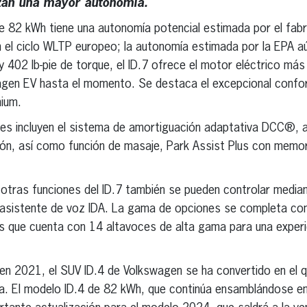
izan una mayor autonomía.
de 82 kWh tiene una autonomía potencial estimada por el fab
 el ciclo WLTP europeo; la autonomía estimada por la EPA aú
 402 lb-pie de torque, el ID.7 ofrece el motor eléctrico má
gen EV hasta el momento. Se destaca el excepcional confort 
ium.
bles incluyen el sistema de amortiguación adaptativa DCC®, 
ión, así como función de masaje, Park Assist Plus con memor
s otras funciones del ID.7 también se pueden controlar med
vo asistente de voz IDA. La gama de opciones se completa co
 que cuenta con 14 altavoces de alta gama para una experi
n 2021, el SUV ID.4 de Volkswagen se ha convertido en el qu
a. El modelo ID.4 de 82 kWh, que continúa ensamblándose e