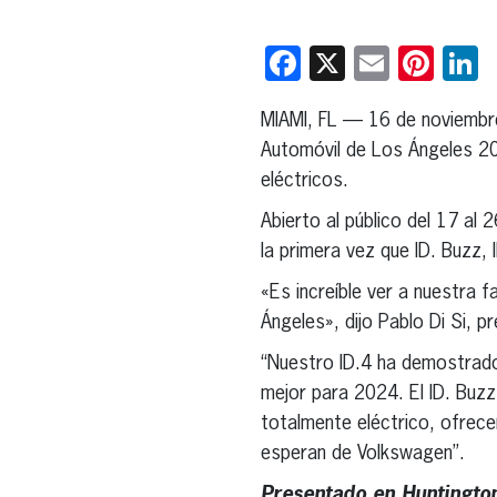
Facebook
X
Email
Pint
L
MIAMI, FL — 16 de noviemb
Automóvil de Los Ángeles 20
eléctricos.
Abierto al público del 17 al
la primera vez que ID. Buzz, 
«Es increíble ver a nuestra f
Ángeles», dijo Pablo Di Si, 
“Nuestro ID.4 ha demostrado
mejor para 2024. El ID. Buzz
totalmente eléctrico, ofrece
esperan de Volkswagen”.
Presentado en Huntington 