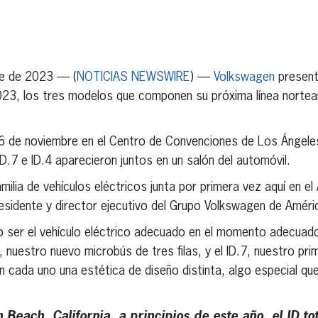
erest
inkedIn
re de 2023 — (
NOTICIAS NEWSWIRE
) —
Volkswagen
presentó
23, los tres modelos que componen su próxima línea nortea
 26 de noviembre en el Centro de Convenciones de Los Ángel
ID.7 e ID.4 aparecieron juntos en un salón del automóvil.
amilia de vehículos eléctricos junta por primera vez aquí en 
presidente y director ejecutivo del Grupo Volkswagen de Améri
 ser el vehículo eléctrico adecuado en el momento adecuado
, nuestro nuevo microbús de tres filas, y el ID.7, nuestro pr
n cada uno una estética de diseño distinta, algo especial q
Beach, California, a principios de este año, el ID to