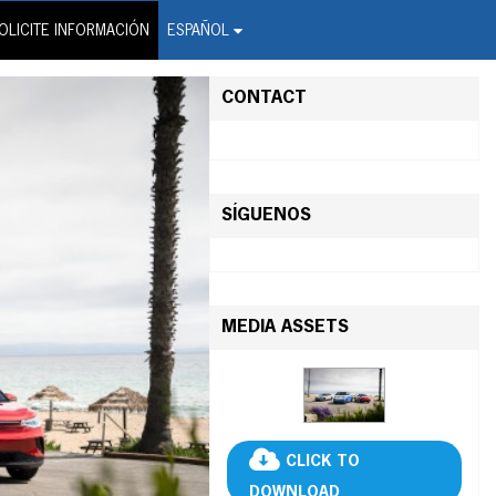
on Wire Service
OLICITE INFORMACIÓN
ESPAÑOL
CONTACT
SÍGUENOS
MEDIA ASSETS
CLICK TO
DOWNLOAD