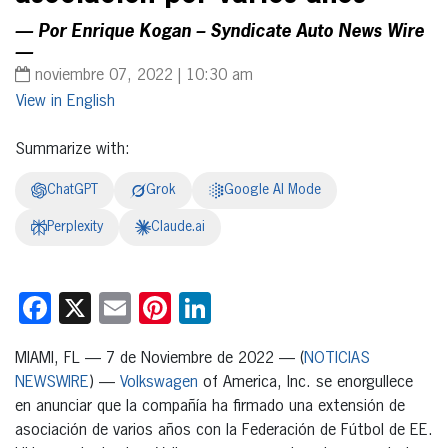
— Por Enrique Kogan – Syndicate Auto News Wire
—
noviembre 07, 2022 | 10:30 am
English
Summarize with:
ChatGPT
Grok
Google AI Mode
Perplexity
Claude.ai
Facebook
X
Email
Pinterest
LinkedIn
MIAMI, FL — 7 de Noviembre de 2022 — (
NOTICIAS
NEWSWIRE
) —
Volkswagen
of America, Inc. se enorgullece
en anunciar que la compañía ha firmado una extensión de
asociación de varios años con la Federación de Fútbol de EE.