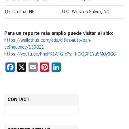
10. Omaha, NE
100. Winston-Salem, NC
Para un reporte más amplio puede visitar el sitio:
https://wallethub.com/edu/cities-auto-loan-
delinquency/139821
https://youtu.be/PhqPK1ATGfc?si=hCiQDF1Yu5M0y9GC
Facebook
X
Email
Pinterest
LinkedIn
CONTACT