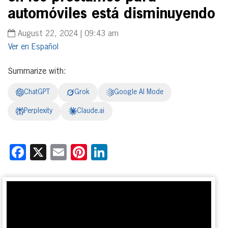
automóviles está disminuyendo
August 22, 2024 | 09:43 am
Español
Summarize with:
ChatGPT
Grok
Google AI Mode
Perplexity
Claude.ai
Facebook
X
Email
Pinterest
LinkedIn