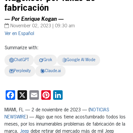
fabricación
— Por Enrique Kogan —
November 02, 2023 | 09:30 am
Español
Summarize with:
ChatGPT
Grok
Google AI Mode
Perplexity
Claude.ai
Facebook
X
Email
Pinterest
LinkedIn
MIAMI, FL — 2 de noviembre de 2023 — (
NOTICIAS
NEWSWIRE
) — Algo que nos tiene acostumbrado todos los
meses, por los innumerables problemas de fabricación de la
marca,
Jeep
debe retirar del mercado más de mil Jeep