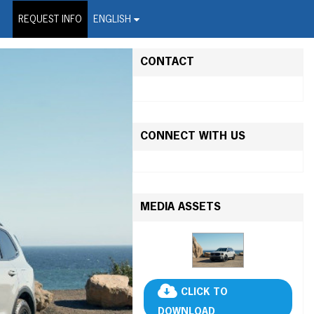
on Wire Service
REQUEST INFO
ENGLISH
CONTACT
CONNECT WITH US
MEDIA ASSETS
CLICK TO
DOWNLOAD