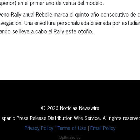
perior) en el primer año de venta del modelo.
veno Rally anual Rebelle marca el quinto año consecutivo de
avegación. Una envoltura personalizada diseñada por estudia
ando se lleve a cabo el Rally este otoño.
erest
inkedIn
© 2026 Noticias Newswire
ispanic Press Release Distribution Wire Service. All rights reserve
Privacy Policy
|
Terms of Use
|
Email Policy