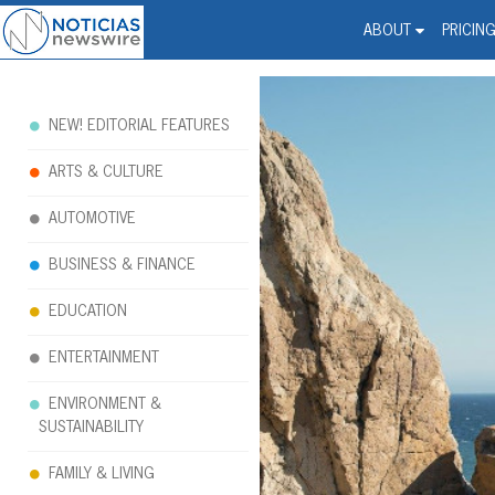
Noticias Newswire - Hi
The world changed. Your 
ABOUT
PRICIN
NEW! EDITORIAL FEATURES
ARTS & CULTURE
AUTOMOTIVE
BUSINESS & FINANCE
EDUCATION
ENTERTAINMENT
ENVIRONMENT &
SUSTAINABILITY
FAMILY & LIVING