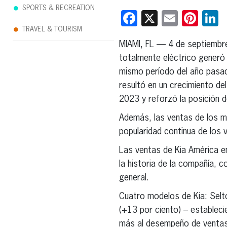
SPORTS & RECREATION
Facebook
X
Email
Pint
L
TRAVEL & TOURISM
MIAMI, FL — 4 de septiembr
totalmente eléctrico generó 
mismo período del año pasad
resultó en un crecimiento de
2023 y reforzó la posición de
Además, las ventas de los m
popularidad continua de los ve
Las ventas de Kia América e
la historia de la compañía, c
general.
Cuatro modelos de Kia: Selto
(+13 por ciento) – estableci
más al desempeño de ventas