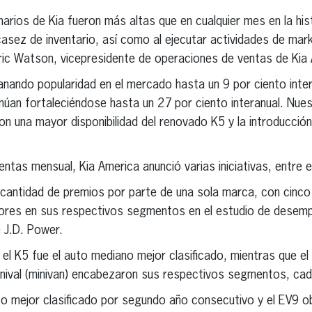
arios de Kia fueron más altas que en cualquier mes en la his
asez de inventario, así como al ejecutar actividades de mar
Eric Watson, vicepresidente de operaciones de ventas de Kia
nando popularidad en el mercado hasta un 9 por ciento inte
inúan fortaleciéndose hasta un 27 por ciento interanual. Nues
n una mayor disponibilidad del renovado K5 y la introducción d
as mensual, Kia America anunció varias iniciativas, entre el
r cantidad de premios por parte de una sola marca, con cinc
res en sus respectivos segmentos en el estudio de desemp
 J.D. Power.
 el K5 fue el auto mediano mejor clasificado, mientras que 
rnival (minivan) encabezaron sus respectivos segmentos, cad
to mejor clasificado por segundo año consecutivo y el EV9 o