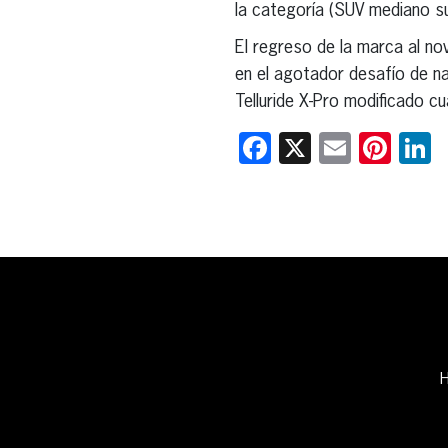
la categoría (SUV mediano su
El regreso de la marca al no
en el agotador desafío de n
Telluride X-Pro modificado cu
Facebook
X
Email
Pint
L
H