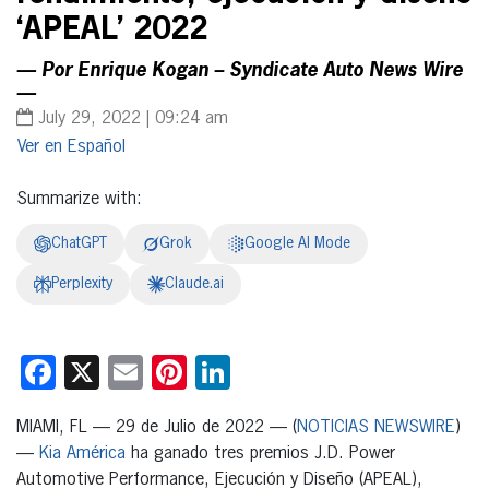
‘APEAL’ 2022
— Por Enrique Kogan – Syndicate Auto News Wire
—
July 29, 2022 | 09:24 am
Español
Summarize with:
ChatGPT
Grok
Google AI Mode
Perplexity
Claude.ai
Facebook
X
Email
Pinterest
LinkedIn
MIAMI, FL — 29 de Julio de 2022 — (
NOTICIAS NEWSWIRE
)
—
Kia América
ha ganado tres premios J.D. Power
Automotive Performance, Ejecución y Diseño (APEAL),