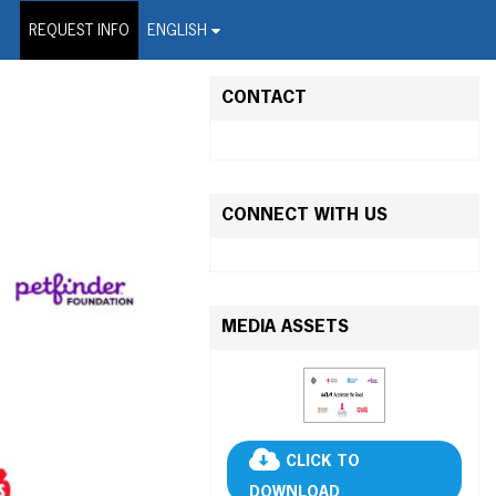
on Wire Service
REQUEST INFO
ENGLISH
CONTACT
CONNECT WITH US
MEDIA ASSETS
CLICK TO
DOWNLOAD