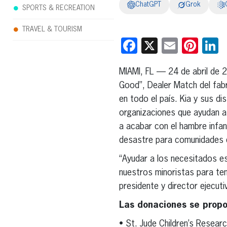
ChatGPT
Grok
SPORTS & RECREATION
TRAVEL & TOURISM
Facebook
X
Email
Pint
L
MIAMI, FL — 24 de abril de 
Good”, Dealer Match del fabr
en todo el país. Kia y sus di
organizaciones que ayudan a 
a acabar con el hambre infan
desastre para comunidades e
“Ayudar a los necesitados e
nuestros minoristas para ten
presidente y director ejecut
Las donaciones se propo
• St. Jude Children’s Resear