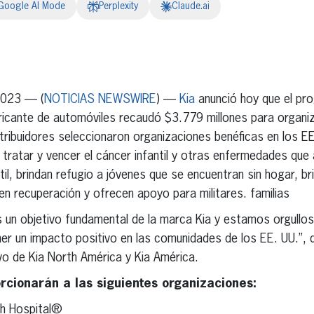
Google AI Mode
Perplexity
Claude.ai
erest
inkedIn
2023 — (
NOTICIAS NEWSWIRE
) —
Kia
anunció hoy que el pr
icante de automóviles recaudó $3.779 millones para organiza
stribuidores seleccionaron organizaciones benéficas en los EE.
tratar y vencer el cáncer infantil y otras enfermedades que
til, brindan refugio a jóvenes que se encuentran sin hogar, b
n recuperación y ofrecen apoyo para militares. familias
s un objetivo fundamental de la marca Kia y estamos orgullo
er un impacto positivo en las comunidades de los EE. UU.”, 
ivo de Kia North América y Kia América.
rcionarán a las siguientes organizaciones:
ch Hospital®