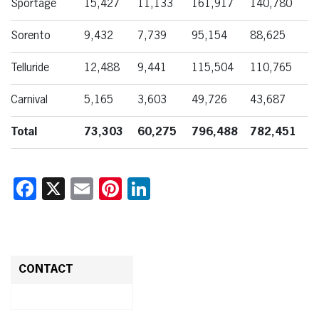
Sportage
15,427
11,133
161,917
140,780
Sorento
9,432
7,739
95,154
88,625
Telluride
12,488
9,441
115,504
110,765
Carnival
5,165
3,603
49,726
43,687
Total
73,303
60,275
796,488
782,451
Facebook
X
Email
Pinterest
LinkedIn
CONTACT