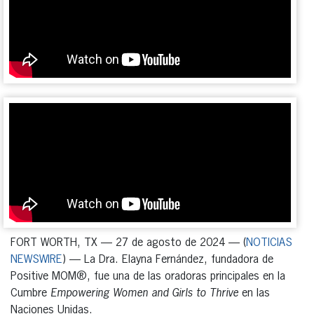
FORT WORTH, TX — 27 de agosto de 2024 — (
NOTICIAS
NEWSWIRE
) — La Dra. Elayna Fernández, fundadora de
Positive MOM®, fue una de las oradoras principales en la
Cumbre
Empowering Women and Girls to Thrive
en las
Naciones Unidas.