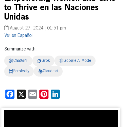
to Thrive en las Naciones
Unidas
August 27, 2024 | 01:51 pm
Español
Summarize with:
ChatGPT
Grok
Google AI Mode
Perplexity
Claude.ai
Facebook
X
Email
Pinterest
LinkedIn