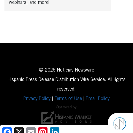
webinars, and more!
© 2026 Noticias Newswire
Hispanic Press Release Distribution Wire Service. All rights
reserved.
Privacy Policy
|
Terms of Use
|
Email Policy
Facebook
X
Email
Pinterest
LinkedIn