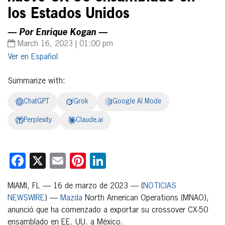
los Estados Unidos
— Por Enrique Kogan —
March 16, 2023 | 01:00 pm
Español
Summarize with:
ChatGPT
Grok
Google AI Mode
Perplexity
Claude.ai
Facebook
X
Email
Pinterest
LinkedIn
MIAMI, FL — 16 de marzo de 2023 — (
NOTICIAS
NEWSWIRE
) —
Mazda
North American Operations (MNAO),
anunció que ha comenzado a exportar su crossover CX-50
ensamblado en EE. UU. a México.