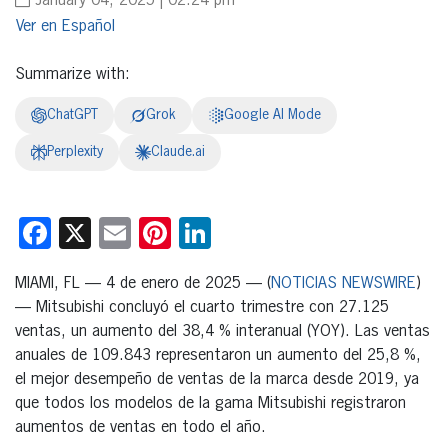
January 04, 2025 | 02:24 pm
Español
Summarize with:
ChatGPT
Grok
Google AI Mode
Perplexity
Claude.ai
Facebook
X
Email
Pinterest
LinkedIn
MIAMI, FL — 4 de enero de 2025 — (
NOTICIAS NEWSWIRE
)
— Mitsubishi concluyó el cuarto trimestre con 27.125
ventas, un aumento del 38,4 % interanual (YOY). Las ventas
anuales de 109.843 representaron un aumento del 25,8 %,
el mejor desempeño de ventas de la marca desde 2019, ya
que todos los modelos de la gama Mitsubishi registraron
aumentos de ventas en todo el año.