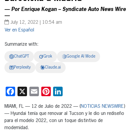
— Por Enrique Kogan – Syndicate Auto News Wire
—
July 12, 2022 | 10:54 am
Español
Summarize with:
ChatGPT
Grok
Google AI Mode
Perplexity
Claude.ai
Facebook
X
Email
Pinterest
LinkedIn
MIAMI, FL — 12 de Julio de 2022 — (
NOTICIAS NEWSWIRE
)
— Hyundai tenía que renovar al Tucson y le dio un rediseño
para el modelo 2022, con un toque distintivo de
modernidad.