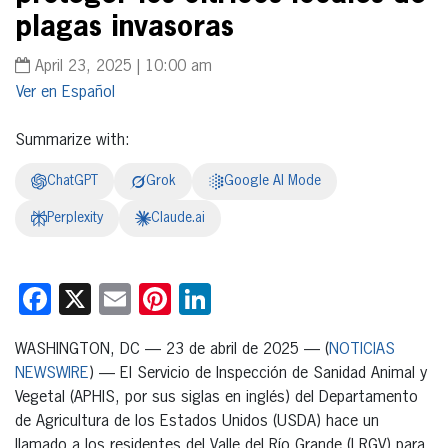
plagas invasoras
April 23, 2025 | 10:00 am
Español
Summarize with:
ChatGPT
Grok
Google AI Mode
Perplexity
Claude.ai
Facebook
X
Email
Pinterest
LinkedIn
WASHINGTON, DC — 23 de abril de 2025 — (
NOTICIAS
NEWSWIRE
) — El Servicio de Inspección de Sanidad Animal y
Vegetal (APHIS, por sus siglas en inglés) del Departamento
de Agricultura de los Estados Unidos (USDA) hace un
llamado a los residentes del Valle del Río Grande (LRGV) para