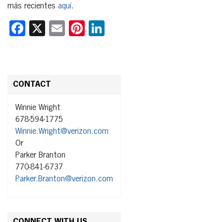
más recientes
aquí
.
Facebook
X
Email
Pinterest
LinkedIn
CONTACT
Winnie Wright
678-594-1775
Winnie.Wright@verizon.com
Or
Parker Branton
770-841-6737
Parker.Branton@verizon.com
CONNECT WITH US