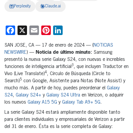
Perplexity
Claude.ai
Facebook
X
Email
Pinterest
LinkedIn
SAN JOSE, CA — 17 de enero de 2024 — (
NOTICIAS
NEWSWIRE
) —
Noticia de último minuto:
Samsung
presentó la nueva serie Galaxy S24, con nuevas e increíbles
3
funciones de inteligencia artificial
, que incluyen Traductor en
4
Vivo (Live Translate)
, Círculo de Búsqueda (Circle to
5
Search)
con Google, Asistente para Notas (Note Assist) y
mucho más. A partir de hoy, puedes preordenar el
Galaxy
S24
,
Galaxy S24+
y
Galaxy S24 Ultra
en Verizon, o adquirir
los nuevos
Galaxy A15 5G
y
Galaxy Tab A9+ 5G
.
La serie Galaxy S24 estará ampliamente disponible tanto
para clientes individuales y empresariales de Verizon a partir
del 31 de enero. Ésta es la serie completa de Galaxy: