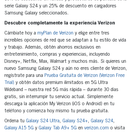
serie Galaxy S24 y un 25% de descuento en cargadores
Samsung Galaxy seleccionados.
Descubre completamente la experiencia Verizon
Cámbiate hoy a
myPlan de Verizon
y elige entre tres
increíbles opciones de red que se adaptan a tu estilo de vida
y trabajo. Además, obtén ahorros exclusivos en
entretenimiento, compras y experiencias, incluyendo
Disney+, Netflix, Max, Walmart y muchos más. Si quieres un
nuevo Samsung Galaxy S24 y aún no eres cliente de Verizon,
regístrate para una
Prueba Gratuita de Verizon (Verizon Free
Trial)
y obtén datos premium ilimitados en 5G Ultra
Wideband – nuestra red 5G más rápida – durante 30 días
gratis, sin interrumpir tu servicio actual. Simplemente
descarga la aplicación My Verizon (iOS o Android) en tu
teléfono y comienza hoy mismo tu prueba gratuita.
Ordena tu
Galaxy S24 Ultra
,
Galaxy S24+
,
Galaxy S24
,
Galaxy A15 5G
y
Galaxy Tab A9+ 5G
en
verizon.com
o visita