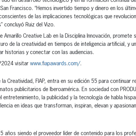
ertido en desarrollo tecnológico y en la formación continua 
an Francisco. “Hemos invertido tiempo y dinero en los últi
nscientes de las implicaciones tecnológicas que revolucion
concluyó Ruiz del Vizo.
e Amarillo Creative Lab en la Disciplina Innovación, promete 
uro de la creatividad en tiempos de inteligencia artificial, y u
r historias y conectar con las audiencias.
P2024 visitar
www.fiapawards.com/
.
 la Creatividad, FIAP, entra en su edición 55 para continuar 
matos publicitarios de Iberoamérica. En sociedad con PRODU,
el entretenimiento, la publicidad y la tecnología de habla his
encia en ideas que transforman, inspiran, elevan y apasionan 
ños siendo el proveedor líder de contenido para los profesi