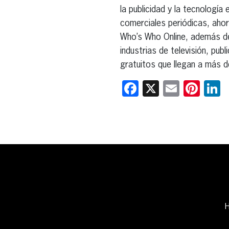
la publicidad y la tecnologí
comerciales periódicas, ahora
Who’s Who Online, además del
industrias de televisión, pu
gratuitos que llegan a más 
Facebook
X
Email
Pint
L
H