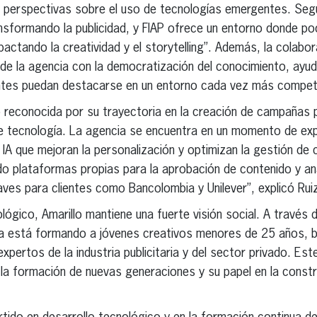
s perspectivas sobre el uso de tecnologías emergentes. Según
 transformando la publicidad, y FIAP ofrece un entorno donde 
actando la creatividad y el storytelling”. Además, la colabor
de la agencia con la democratización del conocimiento, ayu
ntes puedan destacarse en un entorno cada vez más competi
o reconocida por su trayectoria en la creación de campañas p
de tecnología. La agencia se encuentra en un momento de exp
 IA que mejoran la personalización y optimizan la gestión d
do plataformas propias para la aprobación de contenido y aná
aves para clientes como Bancolombia y Unilever”, explicó Ruiz
ógico, Amarillo mantiene una fuerte visión social. A travé
a está formando a jóvenes creativos menores de 25 años, br
pertos de la industria publicitaria y del sector privado. Est
a formación de nuevas generaciones y su papel en la constru