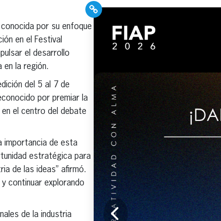
PR Pros: Unleash your
, conocida por su enfoque
Hispanic PR
ión en el Festival
excellence with our
pulsar el desarrollo
Trade Journal +
 en la región.
Weekly Newsletter!
dición del 5 al 7 de
econocido por premiar la
 en el centro del debate
Click here to subscribe and
a importancia de esta
receive the latest industry
rtunidad estratégica para
news, professional
development tips, webinars,
ria de las ideas” afirmó.
and more!
d y continuar explorando
nales de la industria