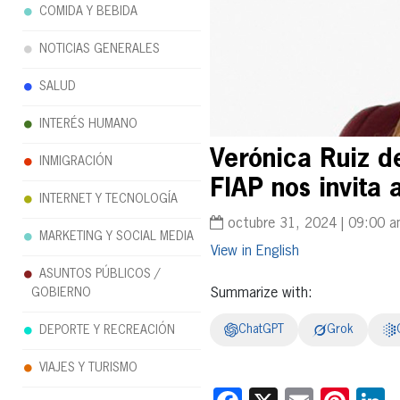
COMIDA Y BEBIDA
NOTICIAS GENERALES
SALUD
INTERÉS HUMANO
Verónica Ruiz d
INMIGRACIÓN
FIAP nos invita 
INTERNET Y TECNOLOGÍA
octubre 31, 2024 | 09:00 
MARKETING Y SOCIAL MEDIA
English
ASUNTOS PÚBLICOS /
GOBIERNO
Summarize with:
ChatGPT
Grok
DEPORTE Y RECREACIÓN
VIAJES Y TURISMO