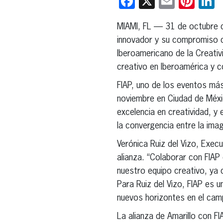
Facebook
X
Email
Pint
L
MIAMI, FL — 31 de octubre
innovador y su compromiso con
Iberoamericano de la Creativ
creativo en Iberoamérica y con
FIAP, uno de los eventos más 
noviembre en Ciudad de Méxic
excelencia en creatividad, y 
la convergencia entre la imagin
Verónica Ruiz del Vizo, Exec
alianza. “Colaborar con FIAP
nuestro equipo creativo, ya q
Para Ruiz del Vizo, FIAP es u
nuevos horizontes en el camp
La alianza de Amarillo con FI