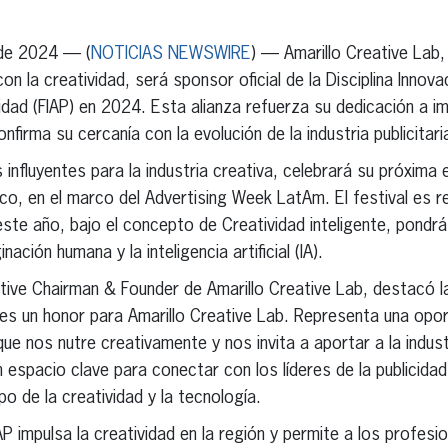
erest
inkedIn
 de 2024 — (
NOTICIAS NEWSWIRE
) — Amarillo Creative Lab
 la creatividad, será sponsor oficial de la Disciplina Innovac
idad (FIAP) en 2024. Esta alianza refuerza su dedicación a im
firma su cercanía con la evolución de la industria publicitaria
influyentes para la industria creativa, celebrará su próxima e
o, en el marco del Advertising Week LatAm. El festival es r
este año, bajo el concepto de Creatividad inteligente, pondrá
ación humana y la inteligencia artificial (IA).
utive Chairman & Founder de Amarillo Creative Lab, destacó l
 es un honor para Amarillo Creative Lab. Representa una opo
ue nos nutre creativamente y nos invita a aportar a la indust
n espacio clave para conectar con los líderes de la publicida
o de la creatividad y la tecnología.
AP impulsa la creatividad en la región y permite a los profesio