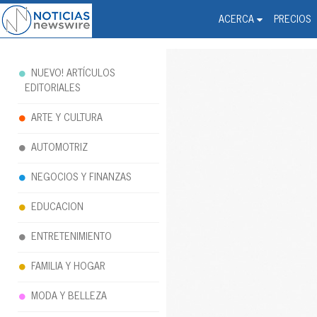
Noticias Newswire - Hi
The world changed. Your 
ACERCA
PRECIOS
NUEVO! ARTÍCULOS
EDITORIALES
ARTE Y CULTURA
AUTOMOTRIZ
NEGOCIOS Y FINANZAS
EDUCACION
ENTRETENIMIENTO
FAMILIA Y HOGAR
MODA Y BELLEZA