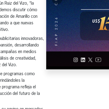
 Ruiz del Vizo, “la
podemos discutir cómo
ación de Amarillo con
dando a que nuevas
tivo.
ublicitarias innovadoras,
ansión, desarrollando
e campañas en medios
lisis de creatividad,
 del Vizo.
s de programas como
indándoles la
e programa refleja el
cción del futuro de la