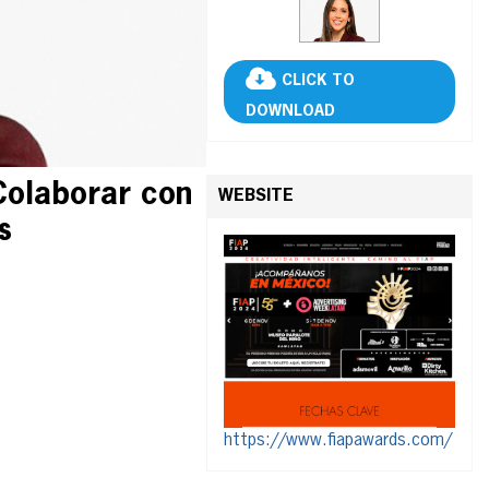
CLICK TO
DOWNLOAD
 Colaborar con
WEBSITE
s
https://www.fiapawards.com/