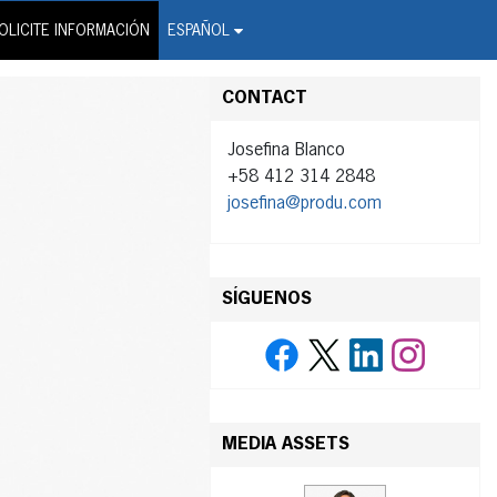
on Wire Service
OLICITE INFORMACIÓN
ESPAÑOL
CONTACT
Josefina Blanco
+58 412 314 2848
josefina@produ.com
SÍGUENOS
MEDIA ASSETS