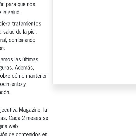
cón para que nos
 la salud.
eciera tratamientos
salud de la piel.
gral, combinando
ón.
zamos las últimas
eguras. Además,
s sobre cómo mantener
nocimiento y
acón.
jecutiva Magazine, la
rias. Cada 2 meses se
ágina web
ución de contenidos en