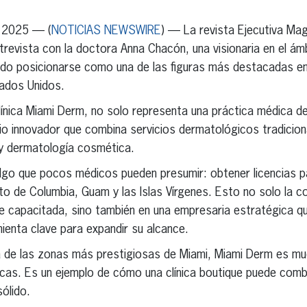
e 2025 — (
NOTICIAS NEWSWIRE
) — La revista Ejecutiva Ma
trevista con la doctora Anna Chacón, una visionaria en el ám
ido posicionarse como una de las figuras más destacadas en e
tados Unidos.
ínica Miami Derm, no solo representa una práctica médica de
o innovador que combina servicios dermatológicos tradiciona
 y dermatología cosmética.
lgo que pocos médicos pueden presumir: obtener licencias pa
ito de Columbia, Guam y las Islas Vírgenes. Esto no solo la c
e capacitada, sino también en una empresaria estratégica q
ienta clave para expandir su alcance.
a de las zonas más prestigiosas de Miami, Miami Derm es m
cas. Es un ejemplo de cómo una clínica boutique puede comb
ólido.