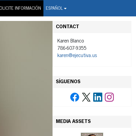
on Wire Service
OLICITE INFORMACIÓN
ESPAÑOL
CONTACT
Karen Blanco
786-607-9355
karen@ejecutiva.us
SÍGUENOS
MEDIA ASSETS