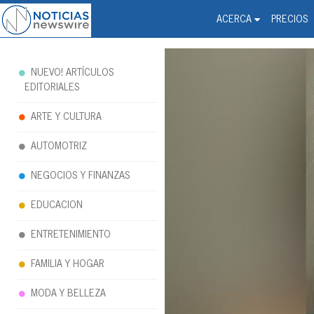
Noticias Newswire - Hi
The world changed. Your 
ACERCA
PRECIOS
NUEVO! ARTÍCULOS
EDITORIALES
ARTE Y CULTURA
AUTOMOTRIZ
NEGOCIOS Y FINANZAS
EDUCACION
ENTRETENIMIENTO
FAMILIA Y HOGAR
MODA Y BELLEZA