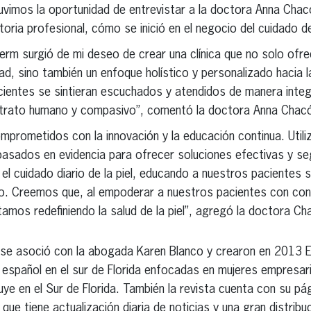
uvimos la oportunidad de entrevistar a la doctora Anna Cha
oria profesional, cómo se inició en el negocio del cuidado de
Derm surgió de mi deseo de crear una clínica que no solo ofr
d, sino también un enfoque holístico y personalizado hacia la 
acientes se sintieran escuchados y atendidos de manera inte
 trato humano y compasivo”, comentó la doctora Anna Chac
prometidos con la innovación y la educación continua. Utili
basados en evidencia para ofrecer soluciones efectivas y s
el cuidado diario de la piel, educando a nuestros paciente
azo. Creemos que, al empoderar a nuestros pacientes con co
mos redefiniendo la salud de la piel”, agregó la doctora Ch
 se asoció con la abogada Karen Blanco y crearon en 2013 E
n español en el sur de Florida enfocadas en mujeres empresa
ibuye en el Sur de Florida. También la revista cuenta con su p
que tiene actualización diaria de noticias y una gran distrib