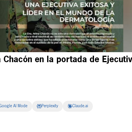
 Chacón en la portada de Ejecuti
Google AI Mode
Perplexity
Claude.ai
erest
inkedIn