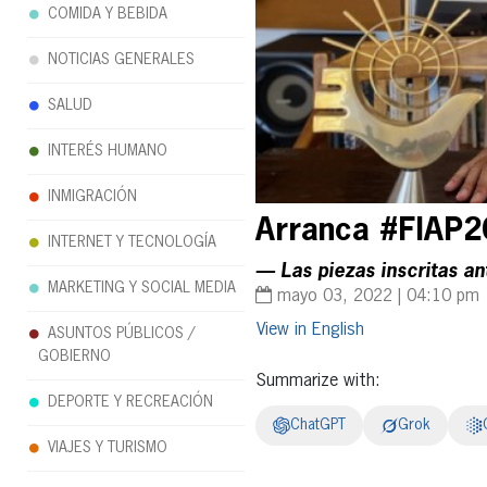
COMIDA Y BEBIDA
NOTICIAS GENERALES
SALUD
INTERÉS HUMANO
INMIGRACIÓN
Arranca #FIAP20
INTERNET Y TECNOLOGÍA
— Las piezas inscritas a
MARKETING Y SOCIAL MEDIA
mayo 03, 2022 | 04:10 pm
English
ASUNTOS PÚBLICOS /
GOBIERNO
Summarize with:
DEPORTE Y RECREACIÓN
ChatGPT
Grok
VIAJES Y TURISMO