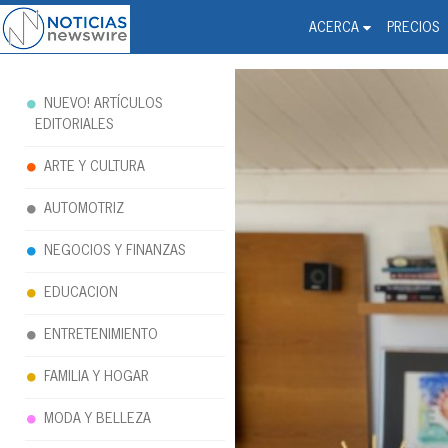
Noticias Newswire - Hi
The world changed. Your 
ACERCA
PRECIOS
NUEVO! ARTÍCULOS
EDITORIALES
ARTE Y CULTURA
AUTOMOTRIZ
NEGOCIOS Y FINANZAS
EDUCACION
ENTRETENIMIENTO
FAMILIA Y HOGAR
MODA Y BELLEZA