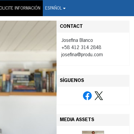
on Wire Service
OLICITE INFORMACIÓN
ESPAÑOL
CONTACT
Josefina Blanco
+58 412 314 2848
josefina@produ.com
SÍGUENOS
MEDIA ASSETS