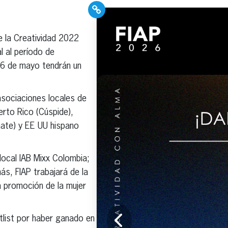
PR Pros: Unleash your
Hispanic PR
e la Creatividad 2022
excellence with our
al al período de
Trade Journal +
 16 de mayo tendrán un
Weekly Newsletter!
asociaciones locales de
erto Rico (Cúspide),
hate) y EE UU hispano
Click here to subscribe and
receive the latest industry
local IAB Mixx Colombia;
news, professional
ás, FIAP trabajará de la
development tips, webinars,
 promoción de la mujer
and more!
tlist por haber ganado en