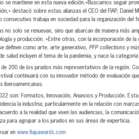
icio se mantiene en esta nueva edición.»Buscamos seguir pr
egión,» destacó sobre estas alianzas el CEO del FIAP, Daniel 
consecutivo trabaja en sociedad para la organización del fe
as no solo se renuevan, sino que abarcan de manera más ampl
ogía y producción. «Entre otras, con la incorporación de la 
 se definen como arte, arte generativo,
PFP collections
y mús
 salud incluyen el tema de la pandemia, y nace la categorí
de 200 de los jurados más representativos de la región. Co
estival continuará con su innovador método de evaluación qu
as iberoamericanas.
22 son: Formatos, Innovación, Anuncios y Producción. Esta di
dencia la industria; particularmente en la relación con marc
acuerdo a la realidad que viven las audiencias, la comunicació
iza para agrupar a los jurados en sus áreas de experticia.
esar en
www.fiapawards.com