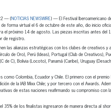
erest
inkedIn
22 — (
NOTICIAS NEWSWIRE
) — El Festival Iberoamericano d
 de forma virtual el 6 de octubre de este año, dio inicio ofici
rra el próximo 14 de agosto. Las piezas inscritas antes del
r de registro.
nen las alianzas estratégicas con los clubes de creativos y 
írculo de Oro), Perú (Ideas), Portugal (Club de Creativos), Pu
(C de C), Bolivia (Locoto), Panamá (Caribe), Uruguay (Desac
s como Colombia, Ecuador y Chile. El primero con el premio 
ición de la IAB Mixx Chile; y por tercero con el Awards. Adem
eativas de estas naciones reafirmando su compromiso con la
 35% de los finalistas ingresaron de manera directa al shor