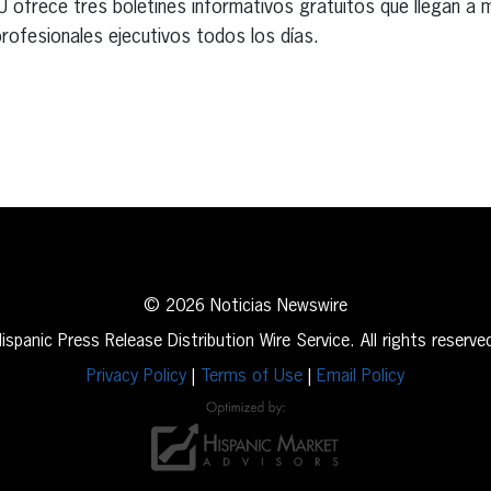
U ofrece tres boletines informativos gratuitos que llegan a
rofesionales ejecutivos todos los días.
erest
inkedIn
© 2026 Noticias Newswire
ispanic Press Release Distribution Wire Service. All rights reserve
Privacy Policy
|
Terms of Use
|
Email Policy