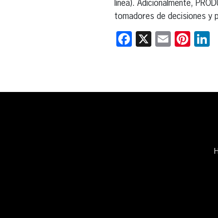
línea). Adicionalmente, PROD
tomadores de decisiones y p
Facebook
X
Email
Pint
L
H