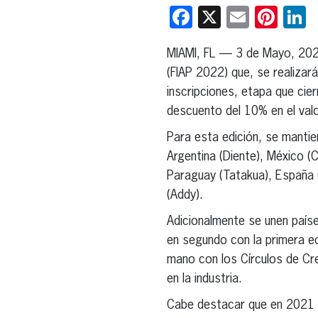
Facebook
X
Email
Pint
L
MIAMI, FL — 3 de Mayo, 20
(FIAP 2022) que, se realizará
inscripciones, etapa que cie
descuento del 10% en el valo
Para esta edición, se mantie
Argentina (Diente), México (C
Paraguay (Tatakua), España 
(Addy).
Adicionalmente se unen paíse
en segundo con la primera ed
mano con los Círculos de Cr
en la industria.
Cabe destacar que en 2021 el