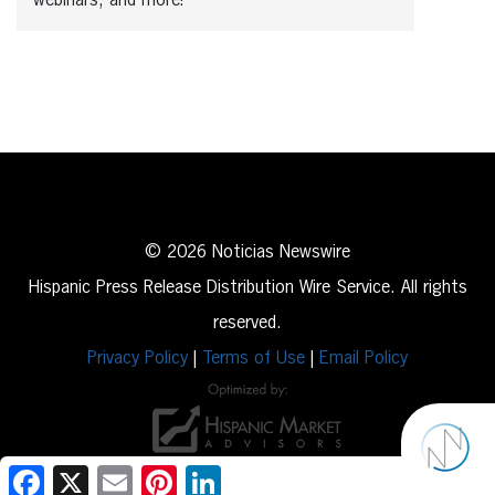
webinars, and more!
© 2026 Noticias Newswire
Hispanic Press Release Distribution Wire Service. All rights
reserved.
Privacy Policy
|
Terms of Use
|
Email Policy
Facebook
X
Email
Pinterest
LinkedIn