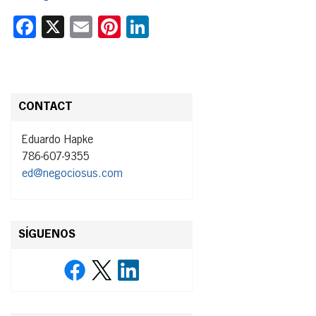
Facebook
X
Email
Pinterest
LinkedIn
CONTACT
Eduardo Hapke
786-607-9355
ed@negociosus.com
SÍGUENOS