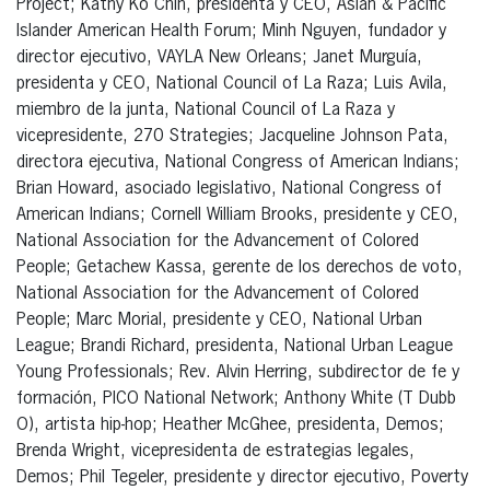
Project; Kathy Ko Chin, presidenta y CEO, Asian & Pacific
Islander American Health Forum; Minh Nguyen, fundador y
director ejecutivo, VAYLA New Orleans; Janet Murguía,
presidenta y CEO, National Council of La Raza; Luis Avila,
miembro de la junta, National Council of La Raza y
vicepresidente, 270 Strategies; Jacqueline Johnson Pata,
directora ejecutiva, National Congress of American Indians;
Brian Howard, asociado legislativo, National Congress of
American Indians; Cornell William Brooks, presidente y CEO,
National Association for the Advancement of Colored
People; Getachew Kassa, gerente de los derechos de voto,
National Association for the Advancement of Colored
People; Marc Morial, presidente y CEO, National Urban
League; Brandi Richard, presidenta, National Urban League
Young Professionals; Rev. Alvin Herring, subdirector de fe y
formación, PICO National Network; Anthony White (T Dubb
O), artista hip-hop; Heather McGhee, presidenta, Demos;
Brenda Wright, vicepresidenta de estrategias legales,
Demos; Phil Tegeler, presidente y director ejecutivo, Poverty