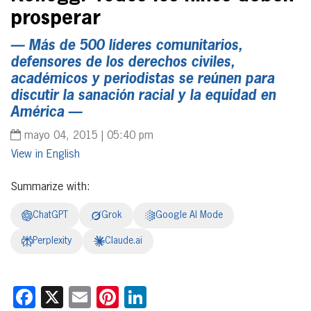
prosperar
— Más de 500 líderes comunitarios,
defensores de los derechos civiles,
académicos y periodistas se reúnen para
discutir la sanación racial y la equidad en
América —
mayo 04, 2015 | 05:40 pm
English
Summarize with:
ChatGPT
Grok
Google AI Mode
Perplexity
Claude.ai
Facebook
X
Email
Pinterest
LinkedIn