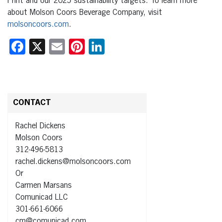
Print and our 2025 sustainability targets. To learn more
about Molson Coors Beverage Company, visit
molsoncoors.com
.
Facebook
X
Email
Pinterest
LinkedIn
CONTACT
Rachel Dickens
Molson Coors
312-496-5813
rachel.dickens@molsoncoors.com
Or
Carmen Marsans
Comunicad LLC
301-661-6066
cm@comunicad.com