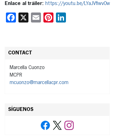
Enlace al tráiler:
https://youtu.be/LYaJVfiwv0w
Facebook
X
Email
Pinterest
LinkedIn
CONTACT
Marcella Cuonzo
MCPR
mcuonzo@marcellacpr.com
SÍGUENOS