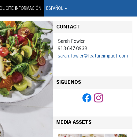
on Wire Service
OLICITE INFORMACIÓN
ESPAÑOL
CONTACT
Sarah Fowler
913-647-0938
sarah.fowler@featureimpact.com
SÍGUENOS
MEDIA ASSETS