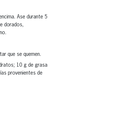
 encima. Ase durante 5
te dorados,
no.
itar que se quemen.
idratos; 10 g de grasa
rías provenientes de