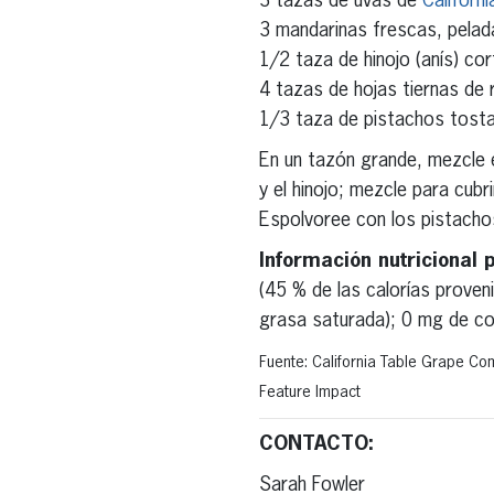
3 tazas de uvas de
Californ
3 mandarinas frescas, pelad
1/2 taza de hinojo (anís) co
4 tazas de hojas tiernas de 
1/3 taza de pistachos tosta
En un tazón grande, mezcle el
y el hinojo; mezcle para cub
Espolvoree con los pistachos
Información nutricional 
(45 % de las calorías proven
grasa saturada); 0 mg de col
Fuente: California Table Grape Co
Feature Impact
CONTACTO:
Sarah Fowler