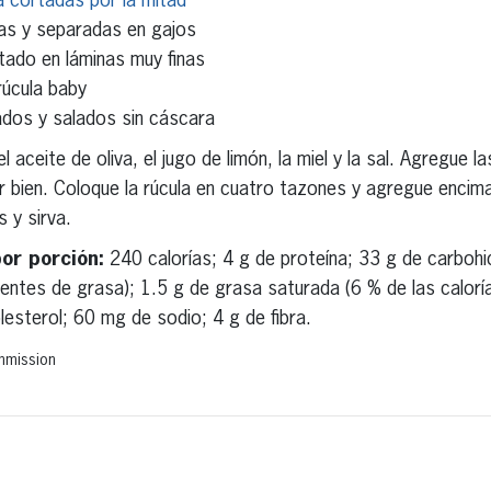
ia cortadas por la mitad
as y separadas en gajos
rtado en láminas muy finas
rúcula baby
dos y salados sin cáscara
 aceite de oliva, el jugo de limón, la miel y la sal. Agregue l
rir bien. Coloque la rúcula en cuatro tazones y agregue encim
 y sirva.
por porción:
240 calorías; 4 g de proteína; 33 g de carboh
ientes de grasa); 1.5 g de grasa saturada (6 % de las calorí
esterol; 60 mg de sodio; 4 g de fibra.
mmission