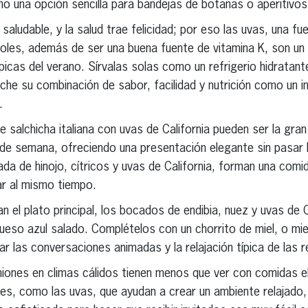
o una opción sencilla para bandejas de botanas o aperitivos
 saludable, y la salud trae felicidad; por eso las uvas, una fu
enoles, además de ser una buena fuente de vitamina K, son 
picas del verano. Sírvalas solas como un refrigerio hidratant
he su combinación de sabor, facilidad y nutrición como un i
.
 salchicha italiana con uvas de California pueden ser la gran
in de semana, ofreciendo una presentación elegante sin pasar 
 de hinojo, cítricos y uvas de California, forman una comida
ar al mismo tiempo.
n el plato principal, los bocados de endibia, nuez y uvas de 
queso azul salado. Complételos con un chorrito de miel, o mie
r las conversaciones animadas y la relajación típica de las 
niones en climas cálidos tienen menos que ver con comidas 
es, como las uvas, que ayudan a crear un ambiente relajado,