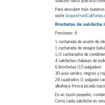
solución tanto práctica como
Para descubrir más maneras 
visite
GrapesFromCalifornia
Brochetas de salchicha i
Porciones: 6
1 cucharada de aceite de oli
1 cucharada de vinagre bals
1/2 cucharadita de condimen
4 salchichas italianas de pol
6 brochetas (10 pulgadas)
30 uvas verdes, negras y ro
24 cuadrados (1 pulgada cad
albahaca fresca picada (opci
En un tazón pequeño, combine 
Corte cada salchicha en seis