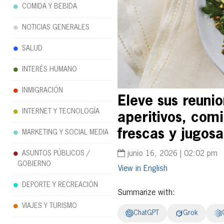
COMIDA Y BEBIDA
NOTICIAS GENERALES
SALUD
INTERÉS HUMANO
INMIGRACIÓN
Eleve sus reuni
INTERNET Y TECNOLOGÍA
aperitivos, com
frescas y jugosa
MARKETING Y SOCIAL MEDIA
junio 16, 2026 | 02:02 pm
ASUNTOS PÚBLICOS /
GOBIERNO
English
DEPORTE Y RECREACIÓN
Summarize with:
VIAJES Y TURISMO
ChatGPT
Grok