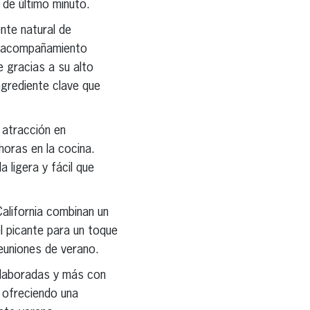
 de último minuto.
ente natural de
un acompañamiento
e gracias a su alto
ngrediente clave que
 atracción en
horas en la cocina.
 ligera y fácil que
California combinan un
l picante para un toque
reuniones de verano.
elaboradas y más con
 ofreciendo una