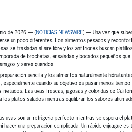
erest
inkedIn
nio de 2026 — (
NOTICIAS NEWSWIRE
) — Una vez que suben
verse un poco diferentes. Los alimentos pesados y reconfor
as se trasladan al aire libre y los anfitriones buscan platillo
 temporada de brochetas, ensaladas y bocados pequeños que
 amigos y seres queridos.
 preparación sencilla y los alimentos naturalmente hidratante
o, especialmente cuando su objetivo es pasar menos tiempo 
invitados. Las uvas frescas, jugosas y coloridas de Califor
lza los platos salados mientras equilibran los sabores ahumad
s uvas son un refrigerio perfecto mientras se espera el plato
s ni hacer una preparación complicada. Un rápido enjuague es 