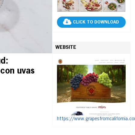
CLICK TO DOWNLOAD
WEBSITE
ud:
 con uvas
https://www.grapesfromcalifornia.c