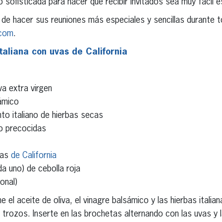
 sofisticada para hacer que recibir invitados sea muy fácil 
de hacer sus reuniones más especiales y sencillas durante 
.com
.
taliana con uvas de California
va extra virgen
ámico
to italiano de hierbas secas
lo precocidas
jas
de California
a uno) de cebolla roja
onal)
el aceite de oliva, el vinagre balsámico y las hierbas italian
 trozos. Inserte en las brochetas alternando con las uvas y l