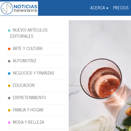
Noticias Newswire - Hi
The world changed. Your 
ACERCA
PRECIOS
NUEVO! ARTÍCULOS
EDITORIALES
ARTE Y CULTURA
AUTOMOTRIZ
NEGOCIOS Y FINANZAS
EDUCACION
ENTRETENIMIENTO
FAMILIA Y HOGAR
MODA Y BELLEZA