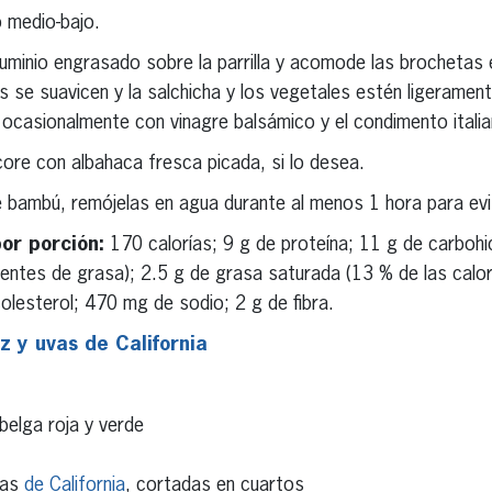
o medio-bajo.
luminio engrasado sobre la parrilla y acomode las brochetas
s se suavicen y la salchicha y los vegetales estén ligeramen
 ocasionalmente con vinagre balsámico y el condimento italia
core con albahaca fresca picada, si lo desea.
de bambú, remójelas en agua durante al menos 1 hora para ev
por porción:
170 calorías; 9 g de proteína; 11 g de carboh
ientes de grasa); 2.5 g de grasa saturada (13 % de las calo
lesterol; 470 mg de sodio; 2 g de fibra.
z y uvas de California
belga roja y verde
jas
de California
, cortadas en cuartos