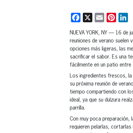
Facebook
X
Email
Pint
L
NUEVA YORK, NY — 16 de ju
reuniones de verano suelen 
opciones más ligeras, las mes
sacrificar el sabor. Es una
fácilmente en un patio entre
Los ingredientes frescos, la
su próxima reunión de veran
tiempo compartiendo con los 
ideal, ya que su dulzura rea
parrilla.
Con muy poca preparación, la
requieren pelarlas, cortarla