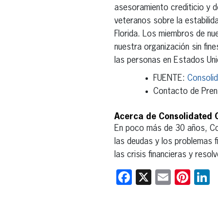
asesoramiento crediticio y d
veteranos sobre la estabilid
Florida. Los miembros de nu
nuestra organización sin fin
las personas en Estados Un
FUENTE:
Consolid
Contacto de Pre
Acerca de Consolidated C
En poco más de 30 años, Con
las deudas y los problemas f
las crisis financieras y reso
Facebook
X
Email
Pint
L