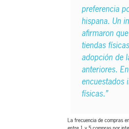
preferencia p
hispana. Un i
afirmaron que 
tiendas física
adopción de l
anteriores. En
encuestados i
físicas.”
La frecuencia de compras en 
entre 1 y 5 compras por inte