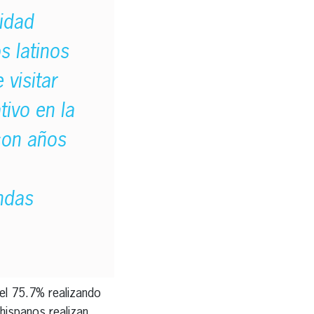
idad
 latinos
 visitar
tivo en la
con años
ndas
el 75.7% realizando
hispanos realizan