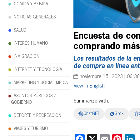
COMIDA Y BEBIDA
NOTICIAS GENERALES
SALUD
Encuesta de com
INTERÉS HUMANO
comprando más 
INMIGRACIÓN
Los resultados de la e
de compra en línea ent
INTERNET Y TECNOLOGÍA
noviembre 15, 2023 | 06:3
MARKETING Y SOCIAL MEDIA
English
ASUNTOS PÚBLICOS /
Summarize with:
GOBIERNO
ChatGPT
Grok
DEPORTE Y RECREACIÓN
VIAJES Y TURISMO
Facebook
X
Email
Pint
L