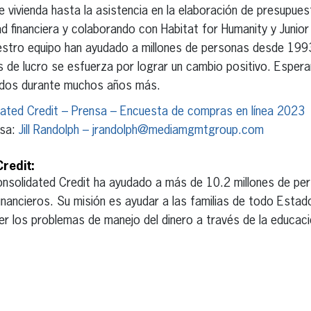
e vivienda hasta la asistencia en la elaboración de presupue
ad financiera y colaborando con Habitat for Humanity y Juni
estro equipo han ayudado a millones de personas desde 1993
es de lucro se esfuerza por lograr un cambio positivo. Esper
idos durante muchos años más.
ated Credit – Prensa – Encuesta de compras en línea 2023
nsa:
Jill Randolph – jrandolph@mediamgmtgroup.com
redit:
solidated Credit ha ayudado a más de 10.2 millones de per
inancieros. Su misión es ayudar a las familias de todo Estad
lver los problemas de manejo del dinero a través de la educaci
erest
inkedIn