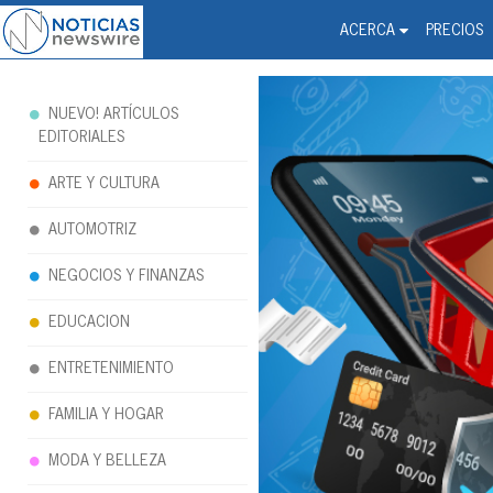
Noticias Newswire - Hi
The world changed. Your 
ACERCA
PRECIOS
NUEVO! ARTÍCULOS
EDITORIALES
ARTE Y CULTURA
AUTOMOTRIZ
NEGOCIOS Y FINANZAS
EDUCACION
ENTRETENIMIENTO
FAMILIA Y HOGAR
MODA Y BELLEZA