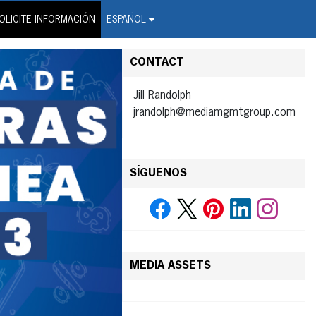
on Wire Service
OLICITE INFORMACIÓN
ESPAÑOL
CONTACT
Jill Randolph
jrandolph@mediamgmtgroup.com
SÍGUENOS
MEDIA ASSETS