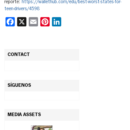
reporte:
https://wallethub.com/edu/best-worst-states-for-
teen-drivers/4598
Facebook
X
Email
Pinterest
LinkedIn
CONTACT
SÍGUENOS
MEDIA ASSETS