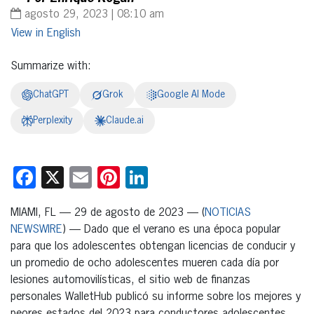
agosto 29, 2023 | 08:10 am
English
Summarize with:
ChatGPT
Grok
Google AI Mode
Perplexity
Claude.ai
Facebook
X
Email
Pinterest
LinkedIn
MIAMI, FL — 29 de agosto de 2023 — (
NOTICIAS
NEWSWIRE
) — Dado que el verano es una época popular
para que los adolescentes obtengan licencias de conducir y
un promedio de ocho adolescentes mueren cada día por
lesiones automovilísticas, el sitio web de finanzas
personales WalletHub publicó su informe sobre los mejores y
peores estados del 2023 para conductores adolescentes,