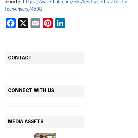
reporte:
https://wallethub.com/edu/best-worst-states-for-
teen-drivers/4598
Facebook
X
Email
Pinterest
LinkedIn
CONTACT
CONNECT WITH US
MEDIA ASSETS