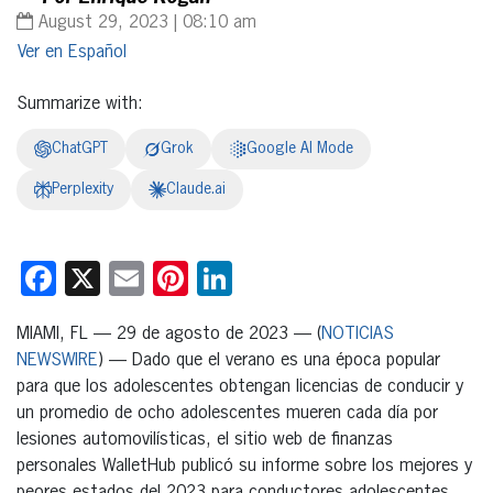
August 29, 2023 | 08:10 am
Español
Summarize with:
ChatGPT
Grok
Google AI Mode
Perplexity
Claude.ai
Facebook
X
Email
Pinterest
LinkedIn
MIAMI, FL — 29 de agosto de 2023 — (
NOTICIAS
NEWSWIRE
) — Dado que el verano es una época popular
para que los adolescentes obtengan licencias de conducir y
un promedio de ocho adolescentes mueren cada día por
lesiones automovilísticas, el sitio web de finanzas
personales WalletHub publicó su informe sobre los mejores y
peores estados del 2023 para conductores adolescentes,