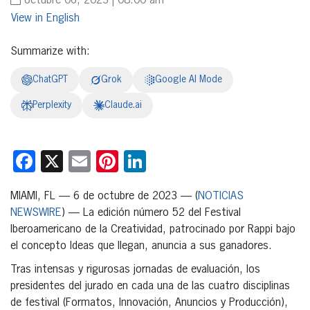
octubre 06, 2023 | 08:00 am
English
Summarize with:
ChatGPT
Grok
Google AI Mode
Perplexity
Claude.ai
Facebook
X
Email
Pinterest
LinkedIn
MIAMI, FL — 6 de octubre de 2023 — (
NOTICIAS
NEWSWIRE
) — La edición número 52 del Festival
Iberoamericano de la Creatividad, patrocinado por Rappi bajo
el concepto Ideas que llegan, anuncia a sus ganadores.
Tras intensas y rigurosas jornadas de evaluación, los
presidentes del jurado en cada una de las cuatro disciplinas
de festival (Formatos, Innovación, Anuncios y Producción),