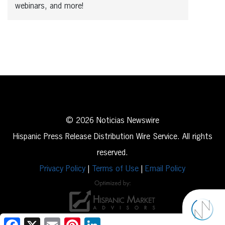
webinars, and more!
© 2026 Noticias Newswire
Hispanic Press Release Distribution Wire Service. All rights
reserved.
Privacy Policy
|
Terms of Use
|
Email Policy
Facebook
X
Email
Pinterest
LinkedIn