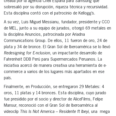
creada por la agencia Cheil España para Samsung que
sobresalió por su disrupción, riqueza técnica y recursividad.
Esta disciplina contó con el patrocinio de Kellogg’s.
A su vez, Luis Miguel Messianu, fundador, presidente y CCO
de MEL, junto a su equipo de jurados, otorgó 69 metales en
la disciplina Anuncios, patrocinada por Ariadna
Communications Group. De ellos, 11 fueron de oro, 24 de
plata y 34 de bronce. El Gran Sol de Iberoamérica se lo llevó
Redesigning for E-nclusion
, un impactante desarrollo de
Fahrenheit DDB Perú para Supermercados Peruanos. La
iniciativa acercó de manera creativa una herramienta de e-
commerce a varios de los lugares más apartados en ese
país.
Finalmente, en Producción, se entregaron 29 Metales: 4
oros, 11 platas y 14 bronces. Esta disciplina, cuyo jurado
fue presidido por el socio y director de AliceFilms, Felipe
Mansur, reconoció con el Gran Sol de Iberoamérica al
videoclip
This Is Not America – Residente ft Ibeyi
, una mega