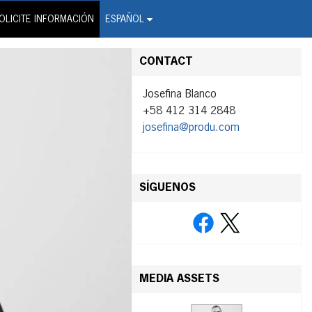
on Wire Service
OLICITE INFORMACIÓN
ESPAÑOL
CONTACT
Josefina Blanco
+58 412 314 2848
josefina@produ.com
SÍGUENOS
MEDIA ASSETS