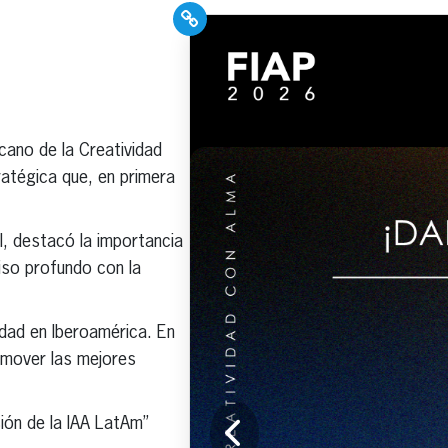
PR Pros: Unleash your
Hispanic PR
excellence with our
Trade Journal +
Weekly Newsletter!
icano de la Creatividad
atégica que, en primera
l, destacó la importancia
so profundo con la
Click here to subscribe and
receive the latest industry
news, professional
idad en Iberoamérica. En
development tips, webinars,
omover las mejores
and more!
sión de la IAA LatAm”