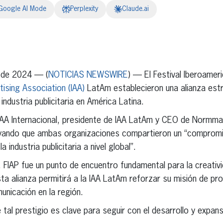
Google AI Mode
Perplexity
Claude.ai
erest
inkedIn
 de 2024 — (
NOTICIAS NEWSWIRE
) — El Festival Iberoamer
tising Association (IAA)
LatAm establecieron una alianza estr
industria publicitaria en América Latina.
IAA Internacional, presidente de IAA LatAm y CEO de Normma
ayando que ambas organizaciones compartieron un “compromi
a industria publicitaria a nivel global”.
, FIAP fue un punto de encuentro fundamental para la creativ
a alianza permitirá a la IAA LatAm reforzar su misión de pr
unicación en la región.
 tal prestigio es clave para seguir con el desarrollo y expan