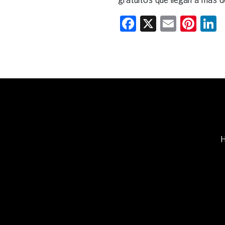
gratuitos que llegan a más 
Facebook
X
Email
Pint
L
H