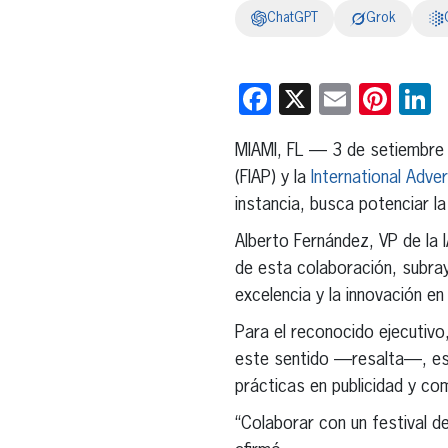
ChatGPT
Grok
Facebook
X
Email
Pint
L
MIAMI, FL — 3 de setiembre
(FIAP) y la
International Adver
instancia, busca potenciar la 
Alberto Fernández, VP de la 
de esta colaboración, subr
excelencia y la innovación en l
Para el reconocido ejecutivo
este sentido —resalta—, est
prácticas en publicidad y com
“Colaborar con un festival de