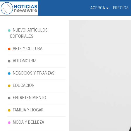
Noticias Newswire - Hi
The world changed. Your 
ACERCA
PRECIOS
NUEVO! ARTÍCULOS
EDITORIALES
ARTE Y CULTURA
AUTOMOTRIZ
NEGOCIOS Y FINANZAS
EDUCACION
ENTRETENIMIENTO
FAMILIA Y HOGAR
MODA Y BELLEZA