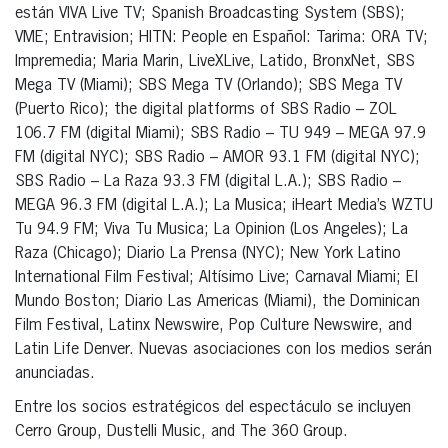
están VIVA Live TV; Spanish Broadcasting System (SBS);
VME; Entravision; HITN: People en Español: Tarima: ORA TV;
Impremedia; Maria Marin, LiveXLive, Latido, BronxNet, SBS
Mega TV (Miami); SBS Mega TV (Orlando); SBS Mega TV
(Puerto Rico); the digital platforms of SBS Radio – ZOL
106.7 FM (digital Miami); SBS Radio – TU 949 – MEGA 97.9
FM (digital NYC); SBS Radio – AMOR 93.1 FM (digital NYC);
SBS Radio – La Raza 93.3 FM (digital L.A.); SBS Radio –
MEGA 96.3 FM (digital L.A.); La Musica; iHeart Media’s WZTU
Tu 94.9 FM; Viva Tu Musica; La Opinion (Los Angeles); La
Raza (Chicago); Diario La Prensa (NYC); New York Latino
International Film Festival; Altísimo Live; Carnaval Miami; El
Mundo Boston; Diario Las Americas (Miami), the Dominican
Film Festival, Latinx Newswire, Pop Culture Newswire, and
Latin Life Denver. Nuevas asociaciones con los medios serán
anunciadas.
Entre los socios estratégicos del espectáculo se incluyen
Cerro Group, Dustelli Music, and The 360 Group.