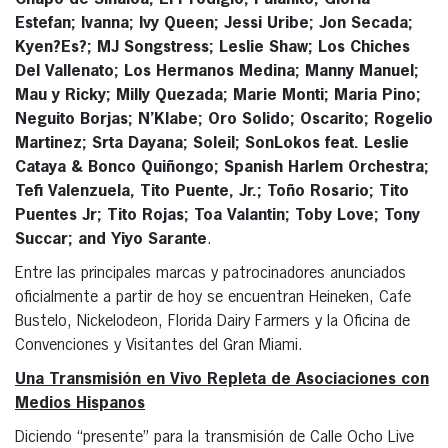
Chapo de Sinaloa; El Prodigio; Fulanito; Gloria
Estefan; Ivanna; Ivy Queen; Jessi Uribe; Jon Secada;
Kyen?Es?; MJ Songstress; Leslie Shaw; Los Chiches
Del Vallenato; Los Hermanos Medina; Manny Manuel;
Mau y Ricky; Milly Quezada; Marie Monti; Maria Pino;
Neguito Borjas; N’Klabe; Oro Solido; Oscarito; Rogelio
Martinez; Srta Dayana; Soleil; SonLokos feat. Leslie
Cataya & Bonco Quiñongo; Spanish Harlem Orchestra;
Tefi Valenzuela, Tito Puente, Jr.; Toño Rosario; Tito
Puentes Jr; Tito Rojas; Toa Valantin; Toby Love; Tony
Succar; and Yiyo Sarante
.
Entre las principales marcas y patrocinadores anunciados
oficialmente a partir de hoy se encuentran Heineken, Cafe
Bustelo, Nickelodeon, Florida Dairy Farmers y la Oficina de
Convenciones y Visitantes del Gran Miami.
Una Transmisión en Vivo Repleta de Asociaciones con
Medios Hispanos
Diciendo “presente” para la transmisión de Calle Ocho Live