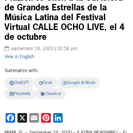
de Grandes Estrellas de la
Música Latina del Festival
Virtual CALLE OCHO LIVE, el 4
de octubre
septiembre 24, 2020 | 02:56 pm
English
Summarize with:
ChatGPT
Grok
Google AI Mode
Perplexity
Claude.ai
Facebook
X
Email
Pinterest
LinkedIn