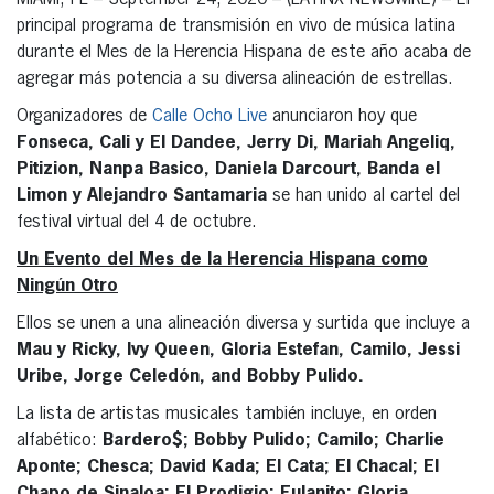
MIAMI, FL – September 24, 2020 – (LATINX NEWSWIRE) – El
principal programa de transmisión en vivo de música latina
durante el Mes de la Herencia Hispana de este año acaba de
agregar más potencia a su diversa alineación de estrellas.
Organizadores de
Calle Ocho Live
anunciaron hoy que
Fonseca, Cali y El Dandee, Jerry Di, Mariah Angeliq,
Pitizion, Nanpa Basico, Daniela Darcourt, Banda el
Limon y Alejandro Santamaria
se han unido al cartel del
festival virtual del 4 de octubre.
Un Evento del Mes de la Herencia Hispana como
Ningún Otro
Ellos se unen a una alineación diversa y surtida que incluye a
Mau y Ricky, Ivy Queen, Gloria Estefan, Camilo, Jessi
Uribe, Jorge Celedón, and Bobby Pulido.
La lista de artistas musicales también incluye, en orden
alfabético:
Bardero$; Bobby Pulido; Camilo; Charlie
Aponte; Chesca; David Kada; El Cata; El Chacal; El