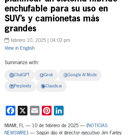
enchufable para su uso en
SUV’s y camionetas más
grandes
febrero 10, 2025 | 04:02 pm
English
Summarize with:
ChatGPT
Grok
Google AI Mode
Perplexity
Claude.ai
Facebook
X
Email
Pinterest
LinkedIn
MIAMI, FL — 10 de febrero de 2025 — (
NOTICIAS
NEWSWIRE
) — Según dijo el director ejecutivo Jim Farley