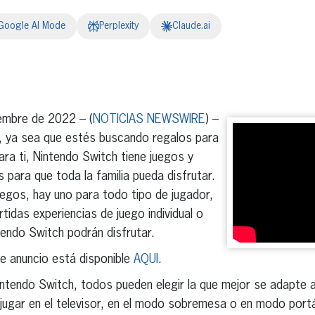
Google AI Mode
Perplexity
Claude.ai
erest
inkedIn
embre de 2022 – (
NOTICIAS NEWSWIRE
) –
, ya sea que estés buscando regalos para
ara ti, Nintendo Switch tiene juegos y
s para que toda la familia pueda disfrutar.
juegos, hay uno para todo tipo de jugador,
tidas experiencias de juego individual o
tendo Switch podrán disfrutar.
e anuncio está disponible
AQUI
.
intendo Switch, todos pueden elegir la que mejor se adapte a
ugar en el televisor, en el modo sobremesa o en modo portá