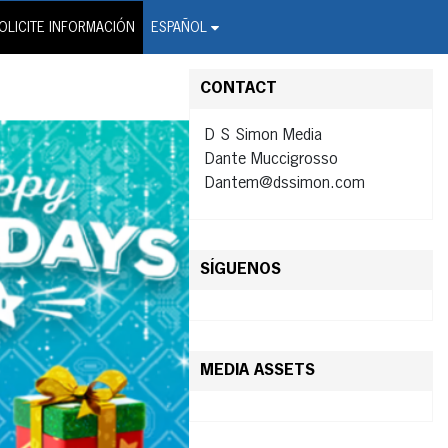
on Wire Service
OLICITE INFORMACIÓN
ESPAÑOL
CONTACT
D S Simon Media
Dante Muccigrosso
Dantem@dssimon.com
SÍGUENOS
MEDIA ASSETS