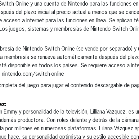
witch Online y una cuenta de Nintendo para las funciones en
ués del plazo inicial al precio actual a menos que se cance
e acceso a Internet para las funciones en línea. Se aplican t
 Los juegos, sistemas y membresías de Nintendo Switch Onli
bresía de Nintendo Switch Online (se vende por separado) y
 La membresía se renueva automáticamente después del plazo i
á disponible en todos los países. Se requiere acceso a Inte
s. nintendo.com/switch-online
ompleta del juego para jugar el contenido descargable de pa
ez:
Emmy y personalidad de la televisión, Lilliana Vazquez, es 
 además productora. Con roles delante y detrás de la cámara
da por millones en numerosas plataformas. Liliana Vázquez a
o que hace, su personalidad optimista y su estilo accesible c