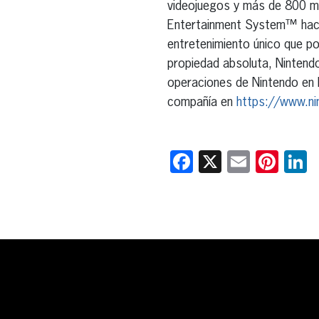
videojuegos y más de 800 mi
Entertainment System™ hace 
entretenimiento único que p
propiedad absoluta, Nintend
operaciones de Nintendo en l
compañía en
https://www.n
Facebook
X
Email
Pint
L