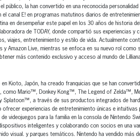
el público, la han convertido en una reconocida personalidad 
en el canal E! en programas matutinos diarios de entretenimi
latina en desempeñar este papel en los 30 años de historia d
colaboradora de TODAY, donde compartió sus experiencias y 
os, viajes, entretenimiento y estilo de vida. Actualmente co
 y Amazon Live, mientras se enfoca en su nuevo rol como s
btener más contenido exclusivo y acceso al mundo de Lillian
 en Kioto, Japón, ha creado franquicias que se han converti
ndo, como Mario™, Donkey Kong™, The Legend of Zelda™, 
y Splatoon™, a través de sus productos integrados de har
 ofrecer experiencias de entretenimiento únicas e intuitivas
 de videojuegos para la familia en la consola de Nintendo Sw
ispositivos inteligentes y colaborando con socios en una var
ido visual. y parques temáticos. Nintendo ha vendido más d