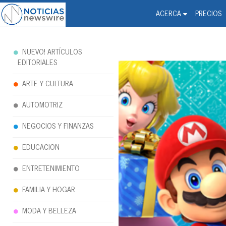
Noticias Newswire - Hi
The world changed. Your 
ACERCA
PRECIOS
NUEVO! ARTÍCULOS
EDITORIALES
ARTE Y CULTURA
AUTOMOTRIZ
NEGOCIOS Y FINANZAS
EDUCACION
ENTRETENIMIENTO
FAMILIA Y HOGAR
MODA Y BELLEZA