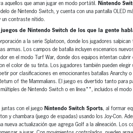
ra aquellos que aman jugar en modo portátil.
Nintendo Swi
odelo de Nintendo Switch, y cuenta con una pantalla OLED m
 un contraste nítido.
 juegos de Nintendo Switch de los que la gente habl
corporación a la serie Splatoon, donde los jugadores salpican
as armas. Los campos de batalla incluyen escenarios nuevos
ador en el modo Turf War, donde dos equipos intentan cubrir 
n el color de su tinta. Los jugadores también pueden elegir
etir por clasificaciones en emocionantes batallas Anarchy o
Return of the Mammalians. El juego es divertido tanto para 
múltiples de Nintendo Switch o en línea**, incluidos el mod
 juntas con el juego
Nintendo Switch Sports
, al formar equ
inton y chambara (juego de espadas) usando los Joy-Con. Ade
a nueva actualización que agrega Golf a la alineación. Los co
 comenzar a jugar. Con movimientos controlados, pueden arqu