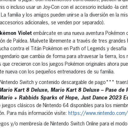
is o incluso usar un Joy-Con con el accesorio incluido -la cint
. La familia y los amigos pueden unirse a la diversión en la mi
 accesorios adicionales, se venden por separado).
kémon Violet
embárcate en una nueva aventura Pokémon d
gión de Paldea. Muévete libremente a través de tres grandes 
ucha contra el Titán Pokémon en Path of Legends y desafía 
endario que cambia de forma para atravesar la tierra, los m
s que crecieron con los juegos Pokémon originales ahora pue
 nueva con los pequeños entrenadores de su familia.
Nintendo Switch y contenido descargable de pago*** traerán 
Mario Kart 8 Deluxe, Mario Kart 8 Deluxe – Pase de P
Mario + Rabbids Sparks of Hope, Just Dance 2023 Edi
e juegos clásicos de Nintendo 64 disponibles para los miemb
ón. Para más información visite:
https://www.nintendo.com/s
egos y/o membresía de Nintendo Switch Online para el modo 