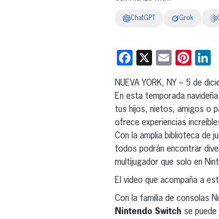
ChatGPT
Grok
Facebook
X
Email
Pint
L
NUEVA YORK, NY – 5 de dici
En esta temporada navideña
tus hijos, nietos, amigos o p
ofrece experiencias increíble
Con la amplia biblioteca de 
todos podrán encontrar diver
multijugador que solo en Nin
El video que acompaña a est
Con la familia de consolas N
Nintendo Switch
se puede j