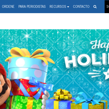
spanic Press Release Distributi
wire should 'tu'
ORDENE
PARA PERIODISTAS
RECURSOS
CONTACTO
S