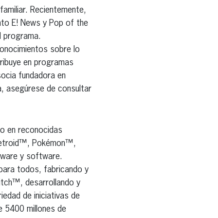
familiar. Recientemente,
ento E! News y Pop of the
el programa.
conocimientos sobre lo
ntribuye en programas
ocia fundadora en
a, asegúrese de consultar
do en reconocidas
Metroid™, Pokémon™,
dware y software.
 para todos, fabricando y
itch™, desarrollando y
iedad de iniciativas de
e 5400 millones de