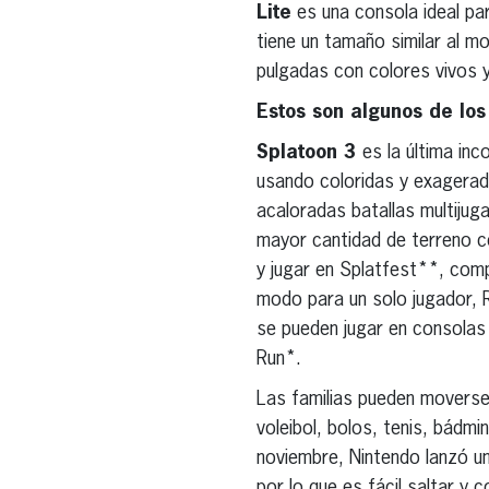
Lite
es una consola ideal pa
tiene un tamaño similar al m
pulgadas con colores vivos y
Estos son algunos de los
Splatoon 3
es la última in
usando coloridas y exagerad
acaloradas batallas multijug
mayor cantidad de terreno co
y jugar en Splatfest**, comp
modo para un solo jugador, 
se pueden jugar en consolas 
Run*.
Las familias pueden moverse
voleibol, bolos, tenis, bádm
noviembre, Nintendo lanzó un
por lo que es fácil saltar y