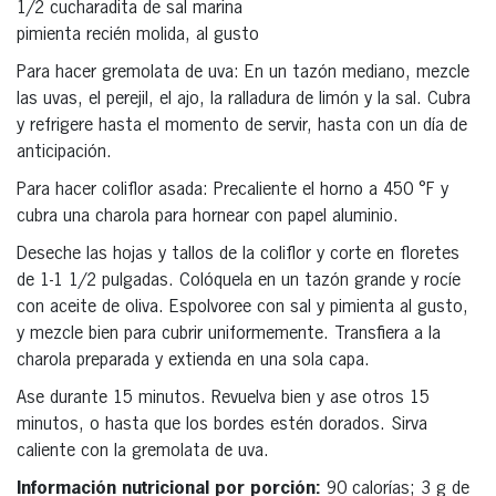
1/2 cucharadita de sal marina
pimienta recién molida, al gusto
Para hacer gremolata de uva: En un tazón mediano, mezcle
las uvas, el perejil, el ajo, la ralladura de limón y la sal. Cubra
y refrigere hasta el momento de servir, hasta con un día de
anticipación.
Para hacer coliflor asada: Precaliente el horno a 450 °F y
cubra una charola para hornear con papel aluminio.
Deseche las hojas y tallos de la coliflor y corte en floretes
de 1-1 1/2 pulgadas. Colóquela en un tazón grande y rocíe
con aceite de oliva. Espolvoree con sal y pimienta al gusto,
y mezcle bien para cubrir uniformemente. Transfiera a la
charola preparada y extienda en una sola capa.
Ase durante 15 minutos. Revuelva bien y ase otros 15
minutos, o hasta que los bordes estén dorados. Sirva
caliente con la gremolata de uva.
Información nutricional por porción:
90 calorías; 3 g de