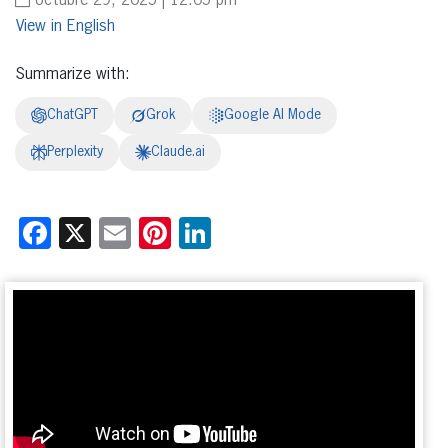
octubre 29, 2025 | 12:05 pm
English
Summarize with:
ChatGPT
Grok
Google AI Mode
Perplexity
Claude.ai
Facebook
X
Email
Pinterest
LinkedIn