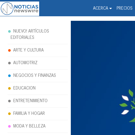
Noticias Newswire - Hi
The world changed. Your 
ACERCA
PRECIOS
NUEVO! ARTÍCULOS
EDITORIALES
ARTE Y CULTURA
AUTOMOTRIZ
NEGOCIOS Y FINANZAS
EDUCACION
ENTRETENIMIENTO
FAMILIA Y HOGAR
MODA Y BELLEZA