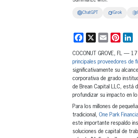
Summarize with:
ChatGPT
Grok
Facebook
X
Email
Pint
L
COCONUT GROVE, FL — 17 d
principales proveedores de 
significativamente su alcan
corporativa de grado institu
de Brean Capital LLC, está d
profundizar su impacto en l
Para los millones de pequeña
tradicional,
One Park Financia
este importante respaldo ins
soluciones de capital de trab