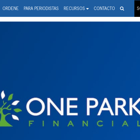
spanic Press Release Distributi
wire should 'tu'
ORDENE
PARA PERIODISTAS
RECURSOS
CONTACTO
S