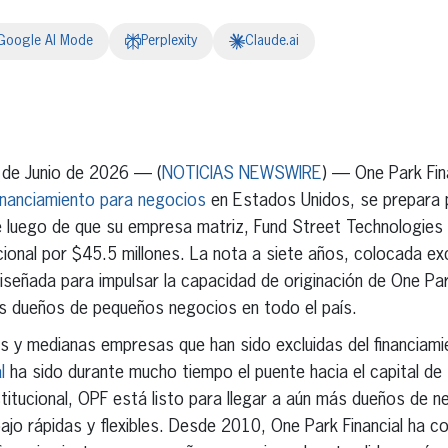
Google AI Mode
Perplexity
Claude.ai
erest
inkedIn
e Junio de 2026 — (
NOTICIAS NEWSWIRE
) — One Park Fina
financiamiento para negocios
en Estados Unidos, se prepara 
ce luego de que su empresa matriz, Fund Street Technologies
cional por $45.5 millones. La nota a siete años, colocada e
iseñada para impulsar la capacidad de originación de One Park
os dueños de pequeños negocios en todo el país.
s y medianas empresas que han sido excluidas del financiami
l
ha sido durante mucho tiempo el puente hacia el capital de 
titucional, OPF está listo para llegar a aún más dueños de 
ajo rápidas y flexibles. Desde 2010, One Park Financial ha co