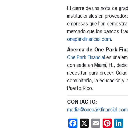
El cierre de una nota de grad
institucionales en proveedo
empresas que han demostrad
mercado que los bancos trad
oneparkfinancial.com
.
Acerca de One Park Fina
One Park Financial
es una emp
con sede en Miami, FL, dedi
necesitan para crecer. Guiad
comunitario, la educación y 
Puerto Rico.
CONTACTO:
media@oneparkfinancial.com
Facebook
X
Email
Pint
L