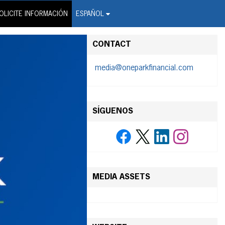
on Wire Service
OLICITE INFORMACIÓN
ESPAÑOL
CONTACT
media@oneparkfinancial.com
SÍGUENOS
MEDIA ASSETS