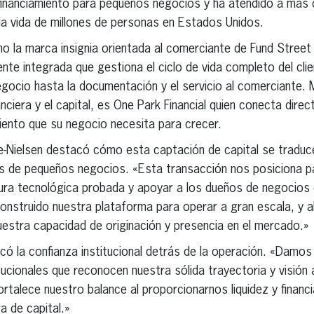
 financiamiento para pequeños negocios y ha atendido a má
la vida de millones de personas en Estados Unidos.
 la marca insignia orientada al comerciante de Fund Street
nte integrada que gestiona el ciclo de vida completo del clie
 negocio hasta la documentación y el servicio al comerciante.
anciera y el capital, es One Park Financial quien conecta dir
iento que su negocio necesita para crecer.
e-Nielsen destacó cómo esta captación de capital se traduc
 de pequeños negocios. «Esta transacción nos posiciona pa
ura tecnológica probada y apoyar a los dueños de negocios e
construido nuestra plataforma para operar a gran escala, y
estra capacidad de originación y presencia en el mercado.»
ó la confianza institucional detrás de la operación. «Damos l
tucionales que reconocen nuestra sólida trayectoria y visión 
rtalece nuestro balance al proporcionarnos liquidez y financi
ra de capital.»