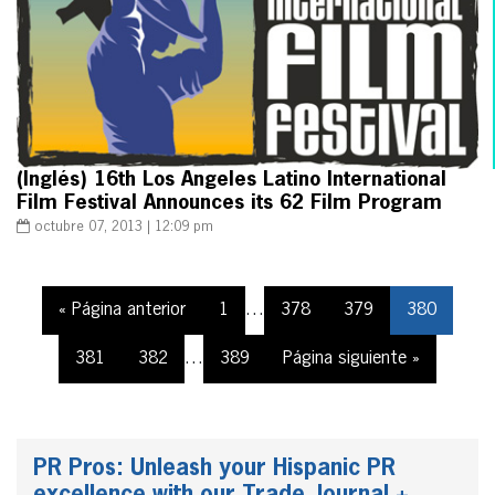
(Inglés) 16th Los Angeles Latino International
Film Festival Announces its 62 Film Program
octubre 07, 2013 | 12:09 pm
« Página anterior
1
…
378
379
380
381
382
…
389
Página siguiente »
PR Pros: Unleash your Hispanic PR
excellence with our Trade Journal +