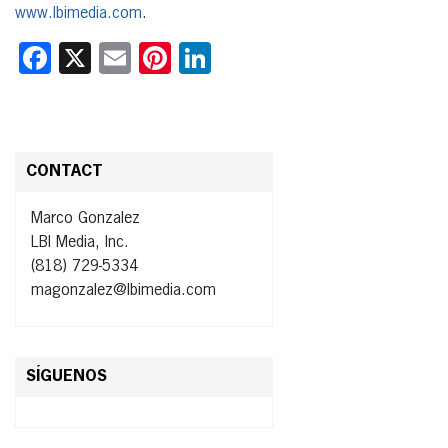
www.lbimedia.com
.
Facebook
X
Email
Pinterest
LinkedIn
CONTACT
Marco Gonzalez
LBI Media, Inc.
(818) 729-5334
magonzalez@lbimedia.com
SÍGUENOS