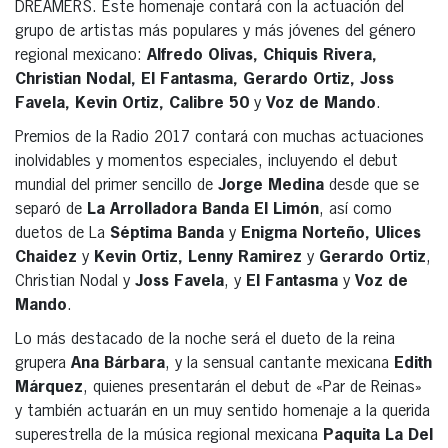
DREAMERS. Este homenaje contará con la actuación del
grupo de artistas más populares y más jóvenes del género
regional mexicano:
Alfredo Olivas, Chiquis Rivera,
Christian Nodal, El Fantasma, Gerardo Ortiz, Joss
Favela, Kevin Ortiz, Calibre 50
y
Voz de Mando
.
Premios de la Radio 2017 contará con muchas actuaciones
inolvidables y momentos especiales, incluyendo el debut
mundial del primer sencillo de
Jorge Medina
desde que se
separó de
La Arrolladora Banda El Limón
, así como
duetos de La
Séptima Banda
y
Enigma Norteño, Ulices
Chaidez
y
Kevin Ortiz, Lenny Ramirez
y
Gerardo Ortiz
,
Christian Nodal y
Joss Favela
, y
El Fantasma
y
Voz de
Mando
.
Lo más destacado de la noche será el dueto de la reina
grupera
Ana Bárbara
, y la sensual cantante mexicana
Edith
Márquez
, quienes presentarán el debut de «Par de Reinas»
y también actuarán en un muy sentido homenaje a la querida
superestrella de la música regional mexicana
Paquita La Del