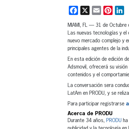
Facebook
X
Email
Pint
L
MIAMI, FL — 31 de Octubre
Las nuevas tecnologías y el
nuevo mercado complejo y en 
principales agentes de la ind
En esta edición de edición d
Adsmovil, ofrecerá su visió
contenidos y el comportami
La conversación sera conduc
LatAm en PRODU, y se reliza
Para participar registrarse
a
Acerca de PRODU
Durante 34 años,
PRODU
ha 
publicidad y la tecnología e