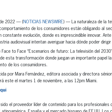
erest
inkedIn
 de 2022 — (
NOTICIAS NEWSWIRE
) — La naturaleza de la te
 comportamiento de los consumidores están obligando al sec
constante evolución, donde es imprescindible innovar. Ante e
ustria audiovisual intentan averiguar hacia dónde poder dirigi
e Face to Face “Escenarios de futuro: La televisión del 203
n de esta transformación donde juegan un importante papel l
ento de los consumidores.
ida por Mara Fernández, editora asociada y directora sénior
rá este el martes 1 de noviembre, a las 12pm Miami.
quí
sido el proveedor líder de contenido para los profesionales de
n Latinoamérica, España y el mercado hispano de EE UU. Los 