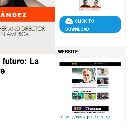
CLICK TO
DOWNLOAD
WEBSITE
futuro: La
re
https://www.produ.com/