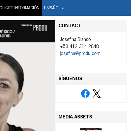
on Wire Service
OLICITE INFORMACIÓN
ESPAÑOL
CONTACT
Josefina Blanco
+58 412 314 2848
josefina@produ.com
SÍGUENOS
MEDIA ASSETS