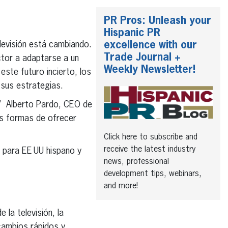
PR Pros: Unleash your
Hispanic PR
excellence with our
levisión está cambiando.
Trade Journal +
tor a adaptarse a un
Weekly Newsletter!
ste futuro incierto, los
r sus estrategias.
0” Alberto Pardo, CEO de
as formas de ofrecer
Click here to subscribe and
receive the latest industry
 para EE UU hispano y
news, professional
development tips, webinars,
and more!
 la televisión, la
cambios rápidos y