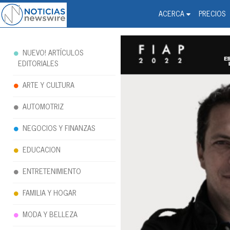
Noticias Newswire - Hi
The world changed. Your 
ACERCA
PRECIOS
NUEVO! ARTÍCULOS
EDITORIALES
ARTE Y CULTURA
AUTOMOTRIZ
NEGOCIOS Y FINANZAS
EDUCACION
ENTRETENIMIENTO
FAMILIA Y HOGAR
MODA Y BELLEZA