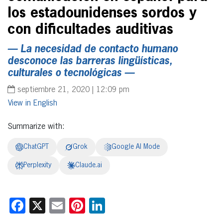
los estadounidenses sordos y
con dificultades auditivas
— La necesidad de contacto humano
desconoce las barreras lingüísticas,
culturales o tecnológicas —
septiembre 21, 2020 | 12:09 pm
English
Summarize with:
ChatGPT
Grok
Google AI Mode
Perplexity
Claude.ai
Facebook
X
Email
Pinterest
LinkedIn